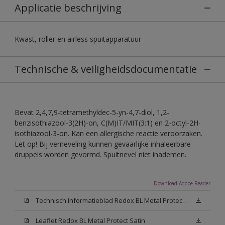
Applicatie beschrijving
Kwast, roller en airless spuitapparatuur
Technische & veiligheidsdocumentatie
Bevat 2,4,7,9-tetramethyldec-5-yn-4,7-diol, 1,2-
benzisothiazool-3(2H)-on, C(M)IT/MIT(3:1) en 2-octyl-2H-
isothiazool-3-on. Kan een allergische reactie veroorzaken.
Let op! Bij verneveling kunnen gevaarlijke inhaleerbare
druppels worden gevormd. Spuitnevel niet inademen.
Download Adobe Reader
Technisch Informatieblad Redox BL Metal Protect (PDF)
Leaflet Redox BL Metal Protect Satin