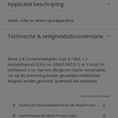
Applicatie beschrijving
Kwast, roller en airless spuitapparatuur
Technische & veiligheidsdocumentatie
Bevat 2,4,7,9-tetramethyldec-5-yn-4,7-diol, 1,2-
benzisothiazool-3(2H)-on, C(M)IT/MIT(3:1) en 2-octyl-2H-
isothiazool-3-on. Kan een allergische reactie veroorzaken.
Let op! Bij verneveling kunnen gevaarlijke inhaleerbare
druppels worden gevormd. Spuitnevel niet inademen.
Download Adobe Reader
Technisch Informatieblad Redox BL Metal Protect (PDF)
Leaflet Redox BL Metal Protect Satin