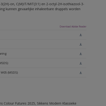
-3(2H)-on, C(M)IT/MIT(3:1) en 2-octyl-2H-isothiazool-3-
eling kunnen gevaarlijke inhaleerbare druppels worden
Download Adobe Reader
aring
(MSDS)
e W05 (MSDS)
ens Colour Futures 2025, Sikkens Modern Klassieke