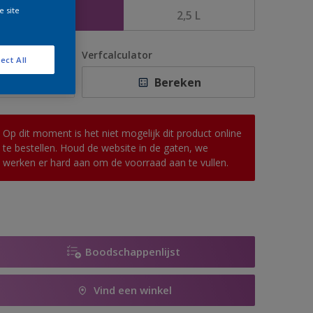
e site
1 L
2,5 L
antal
Verfcalculator
ect All
Bereken
Op dit moment is het niet mogelijk dit product online
te bestellen. Houd de website in de gaten, we
werken er hard aan om de voorraad aan te vullen.
Boodschappenlijst
Vind een winkel