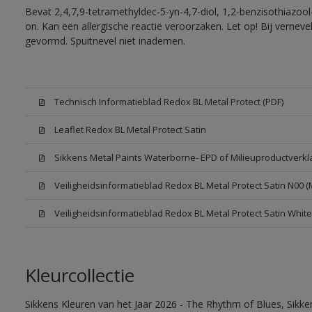
Bevat 2,4,7,9-tetramethyldec-5-yn-4,7-diol, 1,2-benzisothiazool
on. Kan een allergische reactie veroorzaken. Let op! Bij vernev
gevormd. Spuitnevel niet inademen.
Technisch Informatieblad Redox BL Metal Protect (PDF)
Leaflet Redox BL Metal Protect Satin
Sikkens Metal Paints Waterborne- EPD of Milieuproductverkl
Veiligheidsinformatieblad Redox BL Metal Protect Satin N00 
Veiligheidsinformatieblad Redox BL Metal Protect Satin Whit
Kleurcollectie
Sikkens Kleuren van het Jaar 2026 - The Rhythm of Blues, Sikk