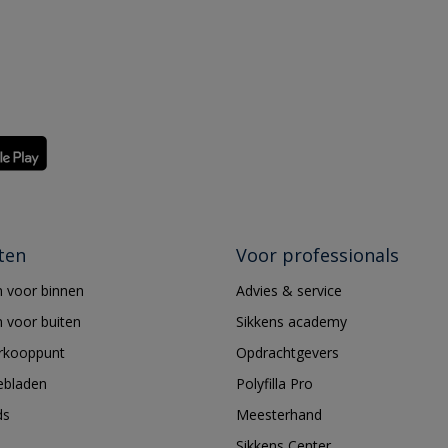
ten
Voor professionals
 voor binnen
Advies & service
 voor buiten
Sikkens academy
erkooppunt
Opdrachtgevers
ebladen
Polyfilla Pro
ds
Meesterhand
Sikkens Center