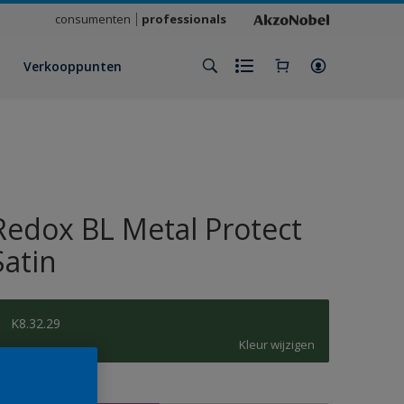
consumenten
professionals
Verkooppunten
Redox BL Metal Protect
Satin
K8.32.29
Kleur wijzigen
rootte