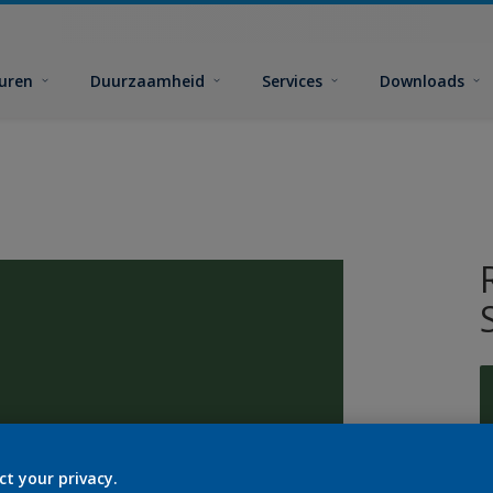
euren
Duurzaamheid
Services
Downloads
ct your privacy.
G