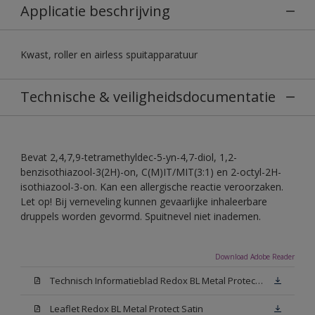
Applicatie beschrijving
Kwast, roller en airless spuitapparatuur
Technische & veiligheidsdocumentatie
Bevat 2,4,7,9-tetramethyldec-5-yn-4,7-diol, 1,2-
benzisothiazool-3(2H)-on, C(M)IT/MIT(3:1) en 2-octyl-2H-
isothiazool-3-on. Kan een allergische reactie veroorzaken.
Let op! Bij verneveling kunnen gevaarlijke inhaleerbare
druppels worden gevormd. Spuitnevel niet inademen.
Download Adobe Reader
Technisch Informatieblad Redox BL Metal Protect (PDF)
Leaflet Redox BL Metal Protect Satin