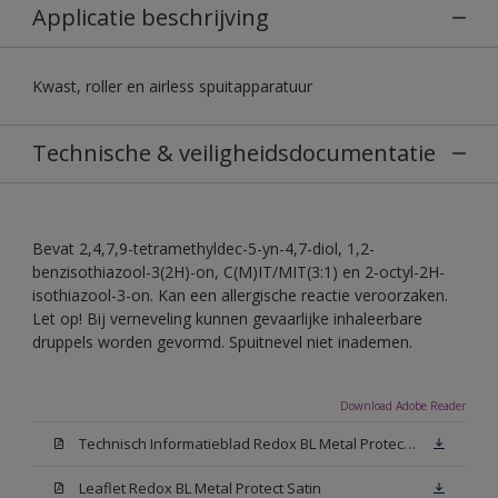
Applicatie beschrijving
Kwast, roller en airless spuitapparatuur
Technische & veiligheidsdocumentatie
Bevat 2,4,7,9-tetramethyldec-5-yn-4,7-diol, 1,2-
benzisothiazool-3(2H)-on, C(M)IT/MIT(3:1) en 2-octyl-2H-
isothiazool-3-on. Kan een allergische reactie veroorzaken.
Let op! Bij verneveling kunnen gevaarlijke inhaleerbare
druppels worden gevormd. Spuitnevel niet inademen.
Download Adobe Reader
Technisch Informatieblad Redox BL Metal Protect (PDF)
Leaflet Redox BL Metal Protect Satin