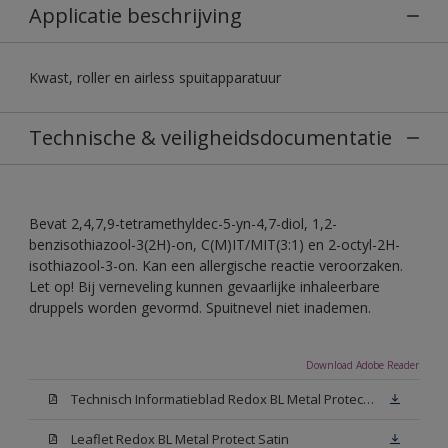
Applicatie beschrijving
Kwast, roller en airless spuitapparatuur
Technische & veiligheidsdocumentatie
Bevat 2,4,7,9-tetramethyldec-5-yn-4,7-diol, 1,2-
benzisothiazool-3(2H)-on, C(M)IT/MIT(3:1) en 2-octyl-2H-
isothiazool-3-on. Kan een allergische reactie veroorzaken.
Let op! Bij verneveling kunnen gevaarlijke inhaleerbare
druppels worden gevormd. Spuitnevel niet inademen.
Download Adobe Reader
Technisch Informatieblad Redox BL Metal Protect (PDF)
Leaflet Redox BL Metal Protect Satin