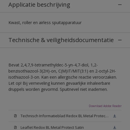
Applicatie beschrijving
Kwast, roller en airless spuitapparatuur
Technische & veiligheidsdocumentatie
Bevat 2,4,7,9-tetramethyldec-5-yn-4,7-diol, 1,2-
benzisothiazool-3(2H)-on, C(M)IT/MIT(3:1) en 2-octyl-2H-
isothiazool-3-on. Kan een allergische reactie veroorzaken.
Let op! Bij verneveling kunnen gevaarlijke inhaleerbare
druppels worden gevormd. Spuitnevel niet inademen.
Download Adobe Reader
Technisch Informatieblad Redox BL Metal Protect (PDF)
Leaflet Redox BL Metal Protect Satin