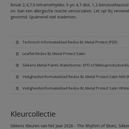
Bevat 2,4,7,9-tetramethyldec-5-yn-4,7-diol, 1,2-benzisothiazool
on. Kan een allergische reactie veroorzaken. Let op! Bij vernev
gevormd. Spuitnevel niet inademen.
Technisch Informatieblad Redox BL Metal Protect (PDF)
Leaflet Redox BL Metal Protect Satin
Sikkens Metal Paints Waterborne- EPD of Milieuproductverkl
Veiligheidsinformatieblad Redox BL Metal Protect Satin N00 
Veiligheidsinformatieblad Redox BL Metal Protect Satin Whit
Kleurcollectie
Sikkens Kleuren van het Jaar 2026 - The Rhythm of Blues, Sikk