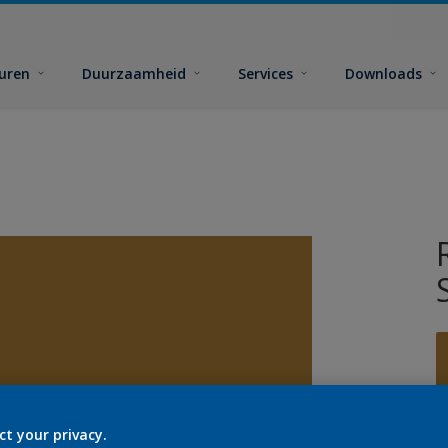
euren
Duurzaamheid
Services
Downloads
ct your privacy.
G