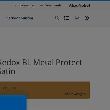
consumenten
professionals
Verkooppunten
Redox BL Metal Protect
Satin
F2.50.50
Kleur wijzigen
rootte