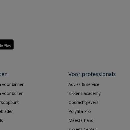
ten
Voor professionals
 voor binnen
Advies & service
 voor buiten
Sikkens academy
erkooppunt
Opdrachtgevers
ebladen
Polyfilla Pro
ds
Meesterhand
Sikkens Center