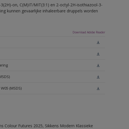
-3(2H)-on, C(M)IT/MIT(3:1) en 2-octyl-2H-isothiazool-3-
eling kunnen gevaarlijke inhaleerbare druppels worden
Download Adobe Reader
aring
(MSDS)
e W05 (MSDS)
ens Colour Futures 2025, Sikkens Modern Klassieke