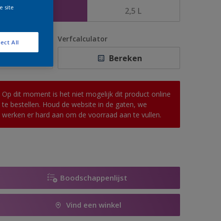
e site
1 L
2,5 L
antal
Verfcalculator
ect All
Bereken
Op dit moment is het niet mogelijk dit product online
te bestellen. Houd de website in de gaten, we
werken er hard aan om de voorraad aan te vullen.
Boodschappenlijst
Vind een winkel