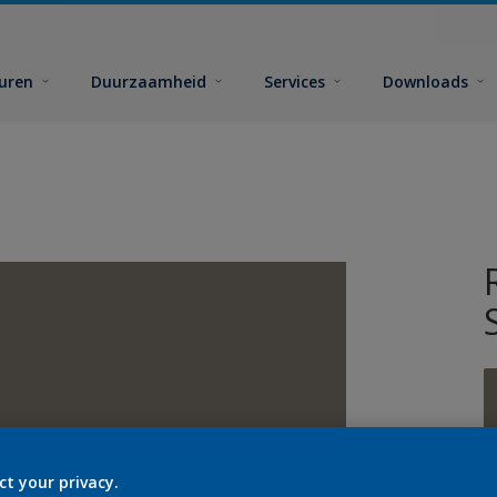
euren
Duurzaamheid
Services
Downloads
ct your privacy.
G