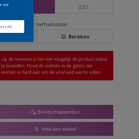
e site
1 L
2,5 L
antal
Verfcalculator
ect All
Bereken
Op dit moment is het niet mogelijk dit product online
te bestellen. Houd de website in de gaten, we
werken er hard aan om de voorraad aan te vullen.
Boodschappenlijst
Vind een winkel