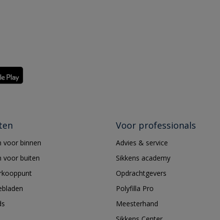
ten
Voor professionals
 voor binnen
Advies & service
 voor buiten
Sikkens academy
erkooppunt
Opdrachtgevers
ebladen
Polyfilla Pro
ds
Meesterhand
Sikkens Center