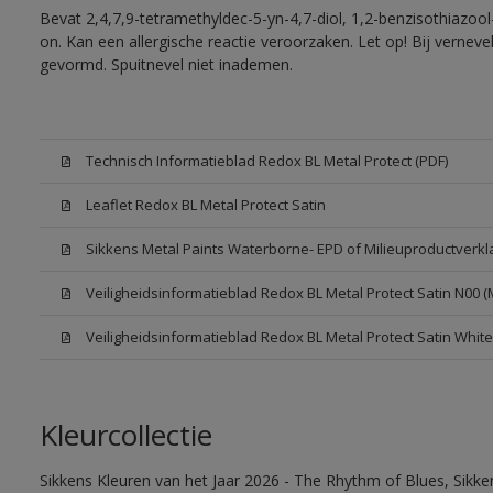
Bevat 2,4,7,9-tetramethyldec-5-yn-4,7-diol, 1,2-benzisothiazool
on. Kan een allergische reactie veroorzaken. Let op! Bij vernev
gevormd. Spuitnevel niet inademen.
Technisch Informatieblad Redox BL Metal Protect (PDF)
Leaflet Redox BL Metal Protect Satin
Sikkens Metal Paints Waterborne- EPD of Milieuproductverkl
Veiligheidsinformatieblad Redox BL Metal Protect Satin N00 
Veiligheidsinformatieblad Redox BL Metal Protect Satin Whit
Kleurcollectie
Sikkens Kleuren van het Jaar 2026 - The Rhythm of Blues, Sikk