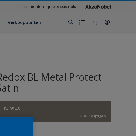
consumenten
professionals
Verkooppunten
Redox BL Metal Protect
Satin
E4.05.45
Kleur wijzigen
rootte