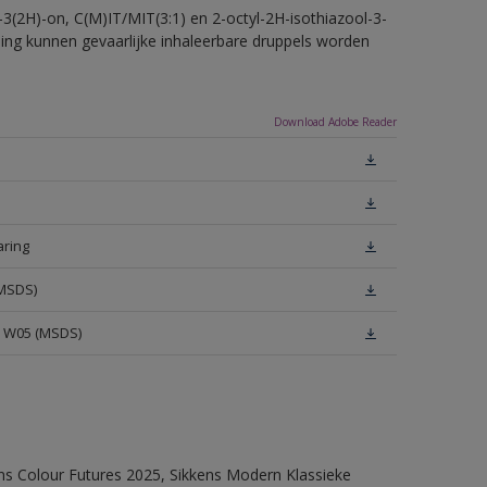
-3(2H)-on, C(M)IT/MIT(3:1) en 2-octyl-2H-isothiazool-3-
eling kunnen gevaarlijke inhaleerbare druppels worden
Download Adobe Reader
aring
(MSDS)
e W05 (MSDS)
ens Colour Futures 2025, Sikkens Modern Klassieke