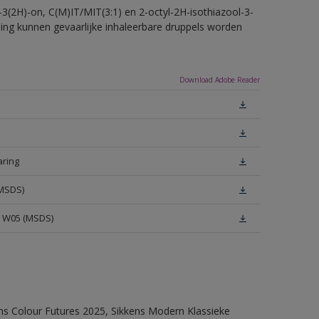
-3(2H)-on, C(M)IT/MIT(3:1) en 2-octyl-2H-isothiazool-3-
eling kunnen gevaarlijke inhaleerbare druppels worden
Download Adobe Reader
aring
(MSDS)
e W05 (MSDS)
ens Colour Futures 2025, Sikkens Modern Klassieke