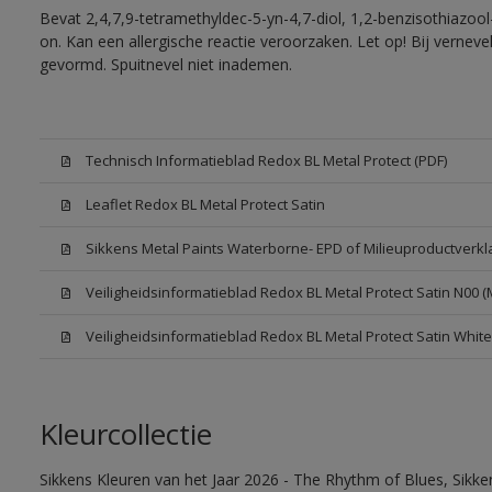
Bevat 2,4,7,9-tetramethyldec-5-yn-4,7-diol, 1,2-benzisothiazool
on. Kan een allergische reactie veroorzaken. Let op! Bij vernev
gevormd. Spuitnevel niet inademen.
Technisch Informatieblad Redox BL Metal Protect (PDF)
Leaflet Redox BL Metal Protect Satin
Sikkens Metal Paints Waterborne- EPD of Milieuproductverkl
Veiligheidsinformatieblad Redox BL Metal Protect Satin N00 
Veiligheidsinformatieblad Redox BL Metal Protect Satin Whit
Kleurcollectie
Sikkens Kleuren van het Jaar 2026 - The Rhythm of Blues, Sikk