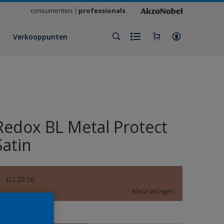
consumenten
professionals
Verkooppunten
Redox BL Metal Protect
Satin
D2.20.50
Kleur wijzigen
rootte