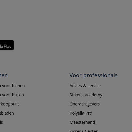
ten
Voor professionals
 voor binnen
Advies & service
 voor buiten
Sikkens academy
erkooppunt
Opdrachtgevers
ebladen
Polyfilla Pro
ds
Meesterhand
Sikkens Center