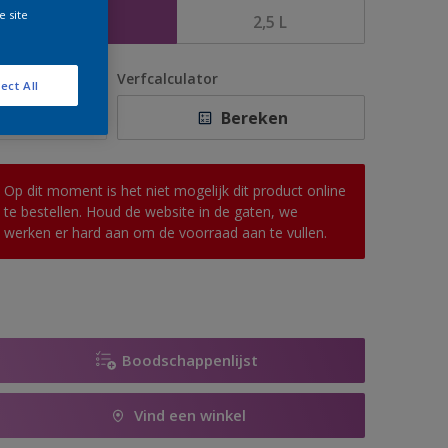
e site
1 L
2,5 L
antal
Verfcalculator
ect All
Bereken
Op dit moment is het niet mogelijk dit product online
te bestellen. Houd de website in de gaten, we
werken er hard aan om de voorraad aan te vullen.
Boodschappenlijst
Vind een winkel