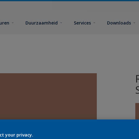
euren
Duurzaamheid
Services
Downloads
ct your privacy.
G