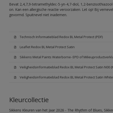
Bevat 2,4,7,9-tetramethyldec-5-yn-4,7-diol, 1,2-benzisothiazool
on. Kan een allergische reactie veroorzaken. Let op! Bij vernev
gevormd. Spuitnevel niet inademen.
Technisch Informatieblad Redox BL Metal Protect (PDF)
Leaflet Redox BL Metal Protect Satin
Sikkens Metal Paints Waterborne- EPD of Milieuproductverkl
Veiligheidsinformatieblad Redox BL Metal Protect Satin N00 
Veiligheidsinformatieblad Redox BL Metal Protect Satin Whit
Kleurcollectie
Sikkens Kleuren van het Jaar 2026 - The Rhythm of Blues, Sikk