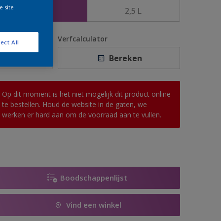
e site
1 L
2,5 L
antal
Verfcalculator
ect All
Bereken
Op dit moment is het niet mogelijk dit product online
te bestellen. Houd de website in de gaten, we
werken er hard aan om de voorraad aan te vullen.
Boodschappenlijst
Vind een winkel