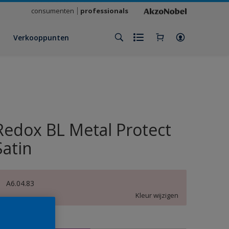
consumenten
professionals
Verkooppunten
Redox BL Metal Protect
Satin
A6.04.83
Kleur wijzigen
rootte