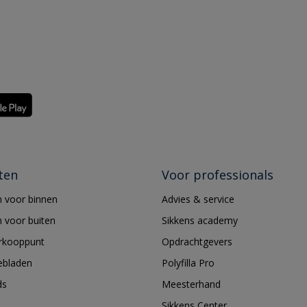
ten
Voor professionals
 voor binnen
Advies & service
 voor buiten
Sikkens academy
erkooppunt
Opdrachtgevers
ebladen
Polyfilla Pro
ds
Meesterhand
Sikkens Center