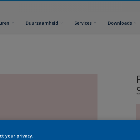
euren
Duurzaamheid
Services
Downloads
ct your privacy.
G