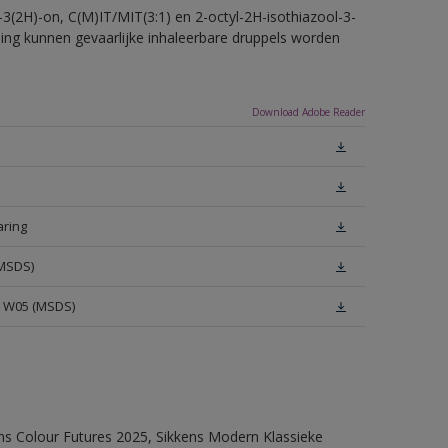
-3(2H)-on, C(M)IT/MIT(3:1) en 2-octyl-2H-isothiazool-3-
eling kunnen gevaarlijke inhaleerbare druppels worden
Download Adobe Reader
aring
(MSDS)
e W05 (MSDS)
ens Colour Futures 2025, Sikkens Modern Klassieke