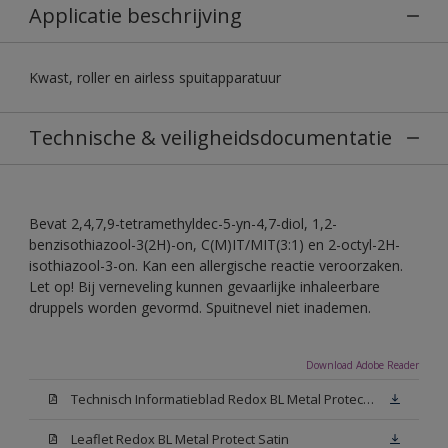
Applicatie beschrijving
Kwast, roller en airless spuitapparatuur
Technische & veiligheidsdocumentatie
Bevat 2,4,7,9-tetramethyldec-5-yn-4,7-diol, 1,2-
benzisothiazool-3(2H)-on, C(M)IT/MIT(3:1) en 2-octyl-2H-
isothiazool-3-on. Kan een allergische reactie veroorzaken.
Let op! Bij verneveling kunnen gevaarlijke inhaleerbare
druppels worden gevormd. Spuitnevel niet inademen.
Download Adobe Reader
Technisch Informatieblad Redox BL Metal Protect (PDF)
Leaflet Redox BL Metal Protect Satin