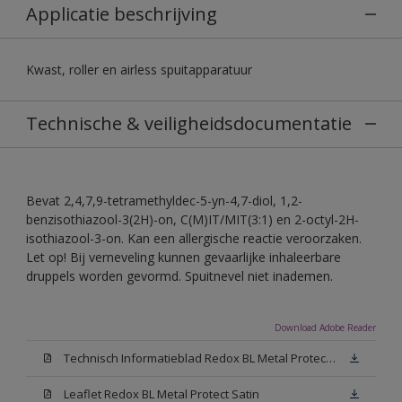
Applicatie beschrijving
Kwast, roller en airless spuitapparatuur
Technische & veiligheidsdocumentatie
Bevat 2,4,7,9-tetramethyldec-5-yn-4,7-diol, 1,2-
benzisothiazool-3(2H)-on, C(M)IT/MIT(3:1) en 2-octyl-2H-
isothiazool-3-on. Kan een allergische reactie veroorzaken.
Let op! Bij verneveling kunnen gevaarlijke inhaleerbare
druppels worden gevormd. Spuitnevel niet inademen.
Download Adobe Reader
Technisch Informatieblad Redox BL Metal Protect (PDF)
Leaflet Redox BL Metal Protect Satin