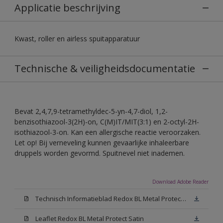
Applicatie beschrijving
Kwast, roller en airless spuitapparatuur
Technische & veiligheidsdocumentatie
Bevat 2,4,7,9-tetramethyldec-5-yn-4,7-diol, 1,2-
benzisothiazool-3(2H)-on, C(M)IT/MIT(3:1) en 2-octyl-2H-
isothiazool-3-on. Kan een allergische reactie veroorzaken.
Let op! Bij verneveling kunnen gevaarlijke inhaleerbare
druppels worden gevormd. Spuitnevel niet inademen.
Download Adobe Reader
Technisch Informatieblad Redox BL Metal Protect (PDF)
Leaflet Redox BL Metal Protect Satin