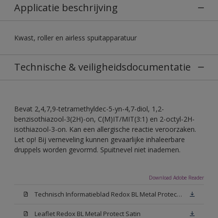
Applicatie beschrijving
Kwast, roller en airless spuitapparatuur
Technische & veiligheidsdocumentatie
Bevat 2,4,7,9-tetramethyldec-5-yn-4,7-diol, 1,2-
benzisothiazool-3(2H)-on, C(M)IT/MIT(3:1) en 2-octyl-2H-
isothiazool-3-on. Kan een allergische reactie veroorzaken.
Let op! Bij verneveling kunnen gevaarlijke inhaleerbare
druppels worden gevormd. Spuitnevel niet inademen.
Download Adobe Reader
Technisch Informatieblad Redox BL Metal Protect (PDF)
Leaflet Redox BL Metal Protect Satin