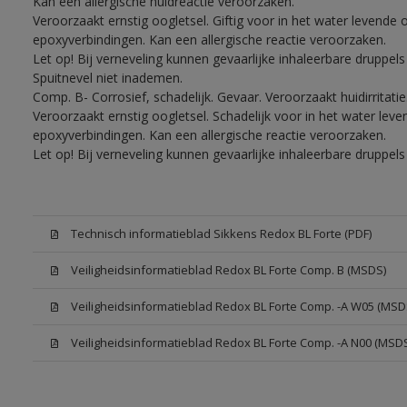
Kan een allergische huidreactie veroorzaken.
Veroorzaakt ernstig oogletsel. Giftig voor in het water levend
epoxyverbindingen. Kan een allergische reactie veroorzaken.
Let op! Bij verneveling kunnen gevaarlijke inhaleerbare druppe
Spuitnevel niet inademen.
Comp. B- Corrosief, schadelijk. Gevaar. Veroorzaakt huidirritati
Veroorzaakt ernstig oogletsel. Schadelijk voor in het water le
epoxyverbindingen. Kan een allergische reactie veroorzaken.
Let op! Bij verneveling kunnen gevaarlijke inhaleerbare druppe
Technisch informatieblad Sikkens Redox BL Forte (PDF)
Veiligheidsinformatieblad Redox BL Forte Comp. B (MSDS)
Veiligheidsinformatieblad Redox BL Forte Comp. -A W05 (MSD
Veiligheidsinformatieblad Redox BL Forte Comp. -A N00 (MSD