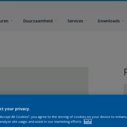
euren
Duurzaamheid
Services
Downloads
ct your privacy.
G
 “Accept All Cookies”, you agree to the storing of cookies on your device to enhanc
analyze site usage, and assist in our marketing efforts.
Info