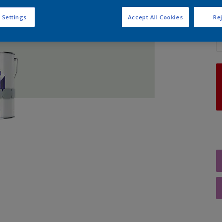
 Settings
Accept All Cookies
Rej
A