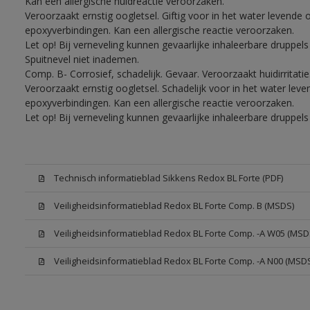
Kan een allergische huidreactie veroorzaken.
Veroorzaakt ernstig oogletsel. Giftig voor in het water levend
epoxyverbindingen. Kan een allergische reactie veroorzaken.
Let op! Bij verneveling kunnen gevaarlijke inhaleerbare druppe
Spuitnevel niet inademen.
Comp. B- Corrosief, schadelijk. Gevaar. Veroorzaakt huidirritati
Veroorzaakt ernstig oogletsel. Schadelijk voor in het water le
epoxyverbindingen. Kan een allergische reactie veroorzaken.
Let op! Bij verneveling kunnen gevaarlijke inhaleerbare druppe
Technisch informatieblad Sikkens Redox BL Forte (PDF)
Veiligheidsinformatieblad Redox BL Forte Comp. B (MSDS)
Veiligheidsinformatieblad Redox BL Forte Comp. -A W05 (MSD
Veiligheidsinformatieblad Redox BL Forte Comp. -A N00 (MSD