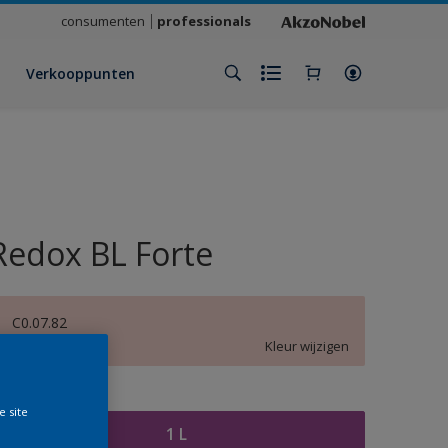
consumenten
professionals
Verkooppunten
Redox BL Forte
C0.07.82
Kleur wijzigen
rootte
e site
1 L