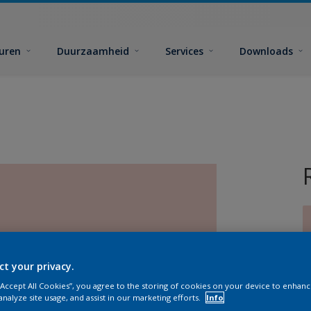
euren
Duurzaamheid
Services
Downloads
ct your privacy.
G
 “Accept All Cookies”, you agree to the storing of cookies on your device to enhanc
analyze site usage, and assist in our marketing efforts.
Info