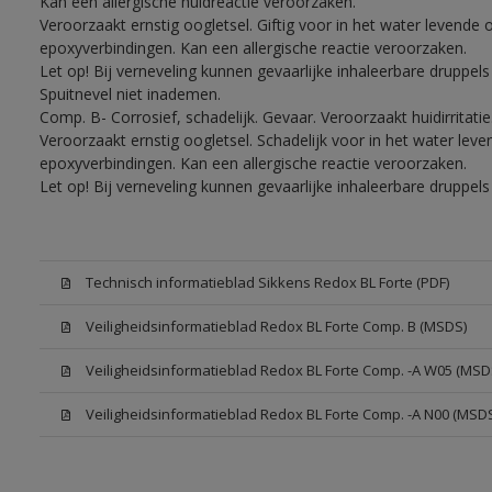
Kan een allergische huidreactie veroorzaken.
Veroorzaakt ernstig oogletsel. Giftig voor in het water levend
epoxyverbindingen. Kan een allergische reactie veroorzaken.
Let op! Bij verneveling kunnen gevaarlijke inhaleerbare druppe
Spuitnevel niet inademen.
Comp. B- Corrosief, schadelijk. Gevaar. Veroorzaakt huidirritati
Veroorzaakt ernstig oogletsel. Schadelijk voor in het water le
epoxyverbindingen. Kan een allergische reactie veroorzaken.
Let op! Bij verneveling kunnen gevaarlijke inhaleerbare druppe
Technisch informatieblad Sikkens Redox BL Forte (PDF)
Veiligheidsinformatieblad Redox BL Forte Comp. B (MSDS)
Veiligheidsinformatieblad Redox BL Forte Comp. -A W05 (MSD
Veiligheidsinformatieblad Redox BL Forte Comp. -A N00 (MSD