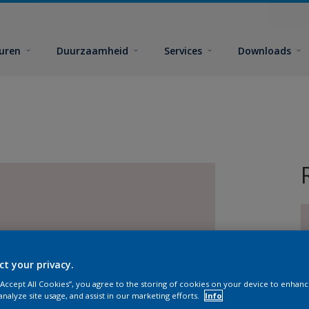
euren
Duurzaamheid
Services
Downloads
ct your privacy.
G
 “Accept All Cookies”, you agree to the storing of cookies on your device to enhanc
analyze site usage, and assist in our marketing efforts.
Info