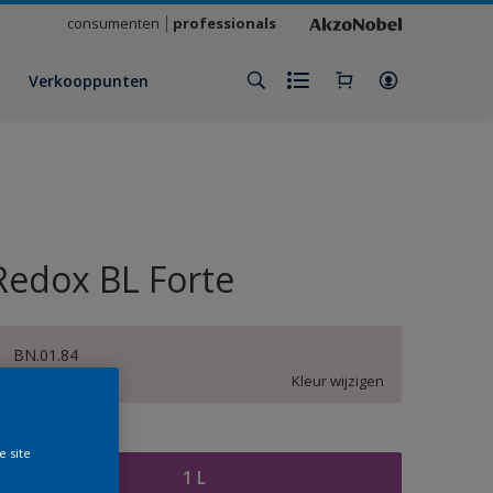
consumenten
professionals
Verkooppunten
Redox BL Forte
BN.01.84
Kleur wijzigen
rootte
e site
1 L