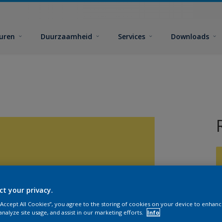
euren
Duurzaamheid
Services
Downloads
ct your privacy.
G
 “Accept All Cookies”, you agree to the storing of cookies on your device to enhanc
analyze site usage, and assist in our marketing efforts.
Info