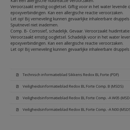
Kan een allergische huidreactie veroorzaken.
Veroorzaakt ernstig oogletsel. Giftig voor in het water levend
epoxyverbindingen. Kan een allergische reactie veroorzaken.
Let op! Bij verneveling kunnen gevaarlijke inhaleerbare druppe
Spuitnevel niet inademen.
Comp. B- Corrosief, schadelijk. Gevaar. Veroorzaakt huidirritati
Veroorzaakt ernstig oogletsel. Schadelijk voor in het water le
epoxyverbindingen. Kan een allergische reactie veroorzaken.
Let op! Bij verneveling kunnen gevaarlijke inhaleerbare druppe
Technisch informatieblad Sikkens Redox BL Forte (PDF)
Veiligheidsinformatieblad Redox BL Forte Comp. B (MSDS)
Veiligheidsinformatieblad Redox BL Forte Comp. -A W05 (MSD
Veiligheidsinformatieblad Redox BL Forte Comp. -A N00 (MSD