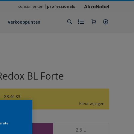
consumenten
professionals
Verkooppunten
Redox BL Forte
G3.46.83
Kleur wijzigen
rootte
e site
1 L
2,5 L