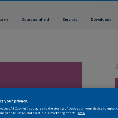
euren
Duurzaamheid
Services
Downloads
ct your privacy.
G
 “Accept All Cookies”, you agree to the storing of cookies on your device to enhanc
analyze site usage, and assist in our marketing efforts.
Info