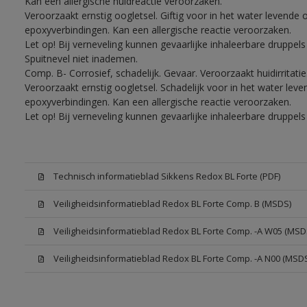
Kan een allergische huidreactie veroorzaken.
Veroorzaakt ernstig oogletsel. Giftig voor in het water levend
epoxyverbindingen. Kan een allergische reactie veroorzaken.
Let op! Bij verneveling kunnen gevaarlijke inhaleerbare druppe
Spuitnevel niet inademen.
Comp. B- Corrosief, schadelijk. Gevaar. Veroorzaakt huidirritati
Veroorzaakt ernstig oogletsel. Schadelijk voor in het water le
epoxyverbindingen. Kan een allergische reactie veroorzaken.
Let op! Bij verneveling kunnen gevaarlijke inhaleerbare druppe
Technisch informatieblad Sikkens Redox BL Forte (PDF)
Veiligheidsinformatieblad Redox BL Forte Comp. B (MSDS)
Veiligheidsinformatieblad Redox BL Forte Comp. -A W05 (MSD
Veiligheidsinformatieblad Redox BL Forte Comp. -A N00 (MSD