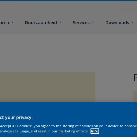
euren
Duurzaamheid
Services
Downloads
ct your privacy.
G
 “Accept All Cookies”, you agree to the storing of cookies on your device to enhanc
analyze site usage, and assist in our marketing efforts.
Info