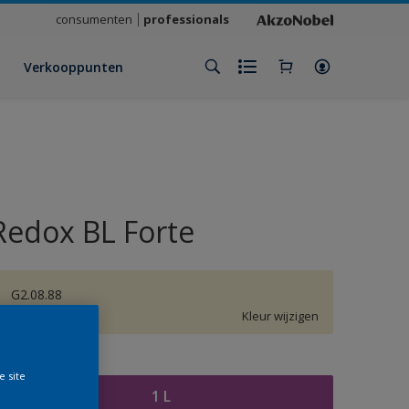
consumenten
professionals
Verkooppunten
Redox BL Forte
G2.08.88
Kleur wijzigen
rootte
e site
1 L