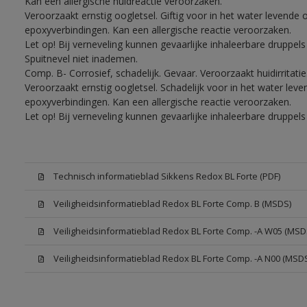
Kan een allergische huidreactie veroorzaken.
Veroorzaakt ernstig oogletsel. Giftig voor in het water levend
epoxyverbindingen. Kan een allergische reactie veroorzaken.
Let op! Bij verneveling kunnen gevaarlijke inhaleerbare druppe
Spuitnevel niet inademen.
Comp. B- Corrosief, schadelijk. Gevaar. Veroorzaakt huidirritati
Veroorzaakt ernstig oogletsel. Schadelijk voor in het water le
epoxyverbindingen. Kan een allergische reactie veroorzaken.
Let op! Bij verneveling kunnen gevaarlijke inhaleerbare druppe
Technisch informatieblad Sikkens Redox BL Forte (PDF)
Veiligheidsinformatieblad Redox BL Forte Comp. B (MSDS)
Veiligheidsinformatieblad Redox BL Forte Comp. -A W05 (MSD
Veiligheidsinformatieblad Redox BL Forte Comp. -A N00 (MSD