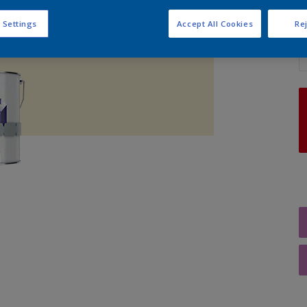
 Settings
Accept All Cookies
Rej
A