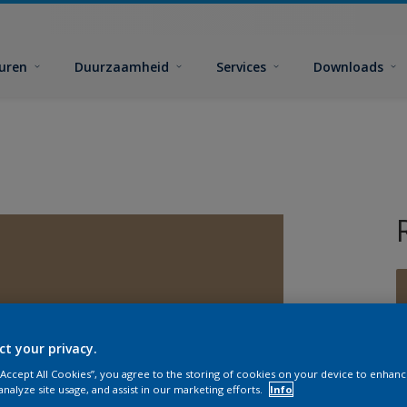
euren
Duurzaamheid
Services
Downloads
ct your privacy.
G
 “Accept All Cookies”, you agree to the storing of cookies on your device to enhanc
analyze site usage, and assist in our marketing efforts.
Info