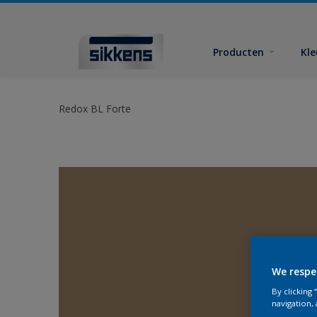
Producten
Kl
Redox BL Forte
We respe
By clicking
navigation, 