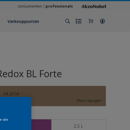
consumenten
professionals
Verkooppunten
Redox BL Forte
E8.20.50
Kleur wijzigen
rootte
e site
1 L
2,5 L