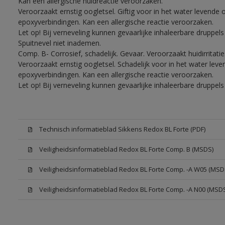
Kan een allergische huidreactie veroorzaken.
Veroorzaakt ernstig oogletsel. Giftig voor in het water levend
epoxyverbindingen. Kan een allergische reactie veroorzaken.
Let op! Bij verneveling kunnen gevaarlijke inhaleerbare druppe
Spuitnevel niet inademen.
Comp. B- Corrosief, schadelijk. Gevaar. Veroorzaakt huidirritati
Veroorzaakt ernstig oogletsel. Schadelijk voor in het water le
epoxyverbindingen. Kan een allergische reactie veroorzaken.
Let op! Bij verneveling kunnen gevaarlijke inhaleerbare druppe
Technisch informatieblad Sikkens Redox BL Forte (PDF)
Veiligheidsinformatieblad Redox BL Forte Comp. B (MSDS)
Veiligheidsinformatieblad Redox BL Forte Comp. -A W05 (MSD
Veiligheidsinformatieblad Redox BL Forte Comp. -A N00 (MSD