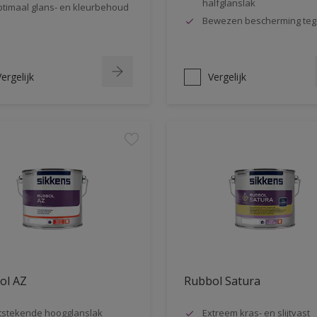
halfglanslak
timaal glans- en kleurbehoud
Bewezen bescherming teg
ergelijk
Vergelijk
ol AZ
Rubbol Satura
tstekende hoogglanslak
Extreem kras- en slijtvast