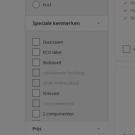
Ex
N.v.t
Hu
Sn
Speciale kenmerken
Duurzaam
V
ECO label
Biobased
Uitstekende hechting
Strak eindresultaat
Krasvast
Corrosiewerend
2 componenten
Decontamineerbaarheid
Prijs
attest