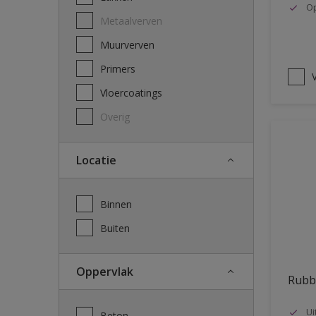
Op
Metaalverven
Muurverven
Primers
V
Vloercoatings
Overig
Locatie
Binnen
Buiten
Oppervlak
Rubb
Ui
Beton