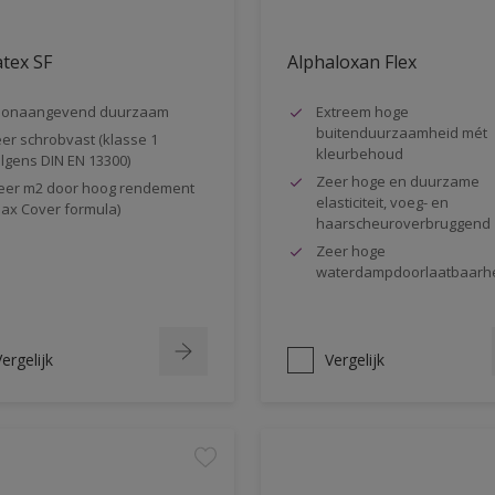
tex SF
Alphaloxan Flex
oonaangevend duurzaam
Extreem hoge
buitenduurzaamheid mét
er schrobvast (klasse 1
kleurbehoud
lgens DIN EN 13300)
Zeer hoge en duurzame
er m2 door hoog rendement
elasticiteit, voeg- en
ax Cover formula)
haarscheuroverbruggend
Zeer hoge
waterdampdoorlaatbaarh
ergelijk
Vergelijk