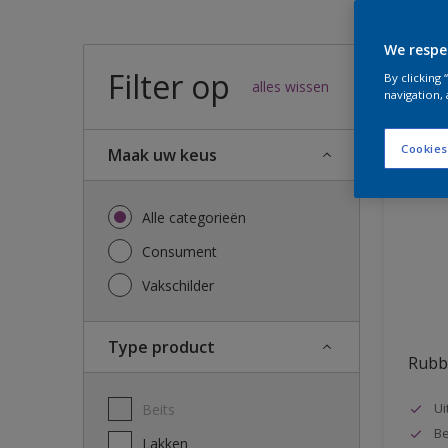
We respe
Filter op
33
result
By clicking
alles wissen
navigation, 
Cookies
Maak uw keus
Alle categorieën
Consument
Vakschilder
Type product
Rubb
Ui
Beits
Be
Lakken