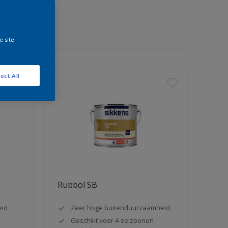
e site
ect All
Rubbol SB
eid
Zeer hoge buitenduurzaamheid
Geschikt voor 4-seizoenen