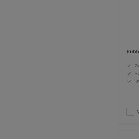
Vloer
Voorbehandeling
Gemakkelijk verwerkbaar
Elastisch
Huidvetbestendig
Rubbo
1 pot systeem
Go
Impregneren
Ho
Kr
V