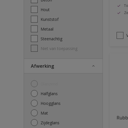
To
Hout
Ze
Kunststof
Metaal
V
Steenachtig
Niet van toepassing
Afwerking
Glanzend
Halfglans
Hoogglans
Mat
Rubb
Zijdeglans