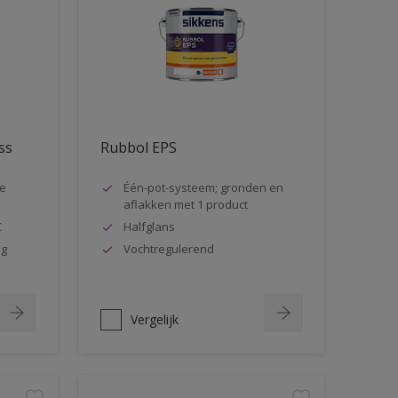
ss
Rubbol EPS
ge
Één-pot-systeem; gronden en
aflakken met 1 product
C
Halfglans
ag
Vochtregulerend
Vergelijk