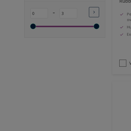
Rubbo
Lange open tijd
-
Pe
Wasbaar
ov
Sneldrogend
Hu
Geschikt voor vochtige
Ex
ruimten
Transparant
Bacteriebestendig
V
Beter reinigbaar
Damp-open
Winterkwaliteit
Isolerend
Langdurig hoge glans
Metallic
nageisoleerde gevels