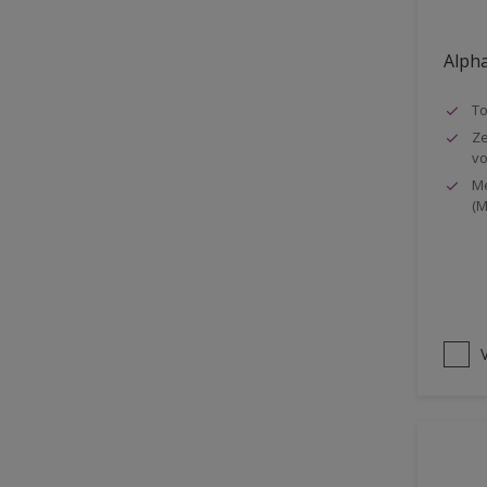
Oplosmiddelvrij
Alpha
Onderzijde galerijen
Huidvet resistent
T
Ze
Schrobklasse 2
vo
PU gemodificeerd
Me
(M
Hoog rendement
Speciale spuitkwaliteit
Chemicalienbestendigheid
Structuur
V
4SO
Carbonatatieremmend
Extreem buitenduurzaam
Schrobklasse 1