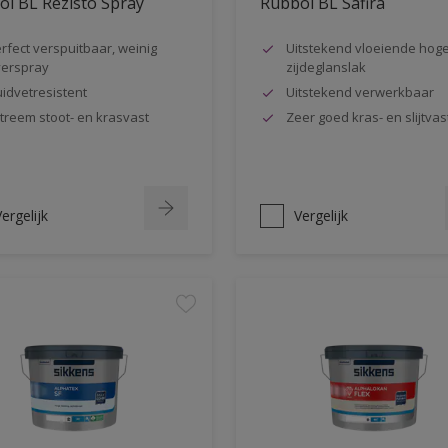
l BL Rezisto Spray
Rubbol BL Safira
rfect verspuitbaar, weinig
Uitstekend vloeiende hog
erspray
zijdeglanslak
idvetresistent
Uitstekend verwerkbaar
treem stoot- en krasvast
Zeer goed kras- en slijtvas
ergelijk
Vergelijk