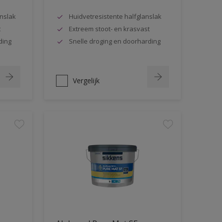
nslak
Huidvetresistente halfglanslak
t
Extreem stoot- en krasvast
ding
Snelle droging en doorharding
Vergelijk