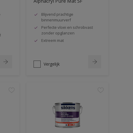
Alphacryl Pure Mat SF
e
Blijvend prachtige
binnenmuurverf
Perfecte vloei en schrobvast
zonder opglanzen
t
Extreem mat
Vergelijk