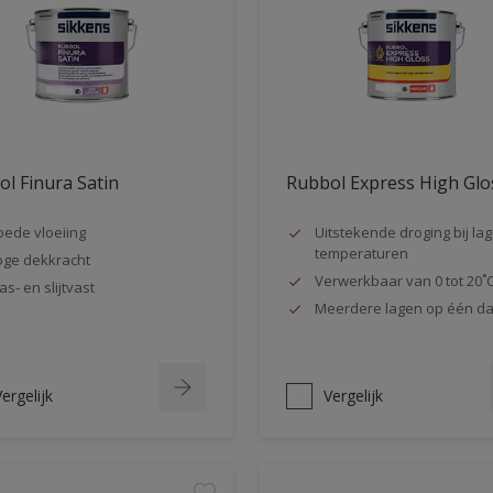
l Finura Satin
Rubbol Express High Glo
ede vloeiing
Uitstekende droging bij la
temperaturen
ge dekkracht
Verwerkbaar van 0 tot 20˚
as- en slijtvast
Meerdere lagen op één d
ergelijk
Vergelijk