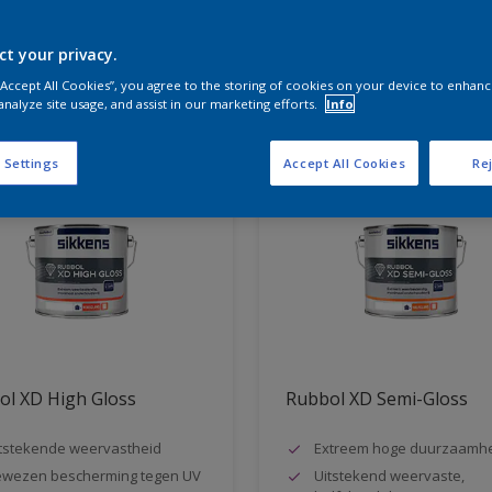
ct your privacy.
aten voor jou
 “Accept All Cookies”, you agree to the storing of cookies on your device to enhanc
analyze site usage, and assist in our marketing efforts.
Info
 Settings
Accept All Cookies
Rej
ol XD High Gloss
Rubbol XD Semi-Gloss
tstekende weervastheid
Extreem hoge duurzaamh
wezen bescherming tegen UV
Uitstekend weervaste,