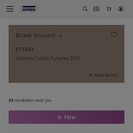
Brave Ground
E7.10.53
Sikkens Colour Futures 2025
Kleur kiezen
33
resultaten voor jou
Filter