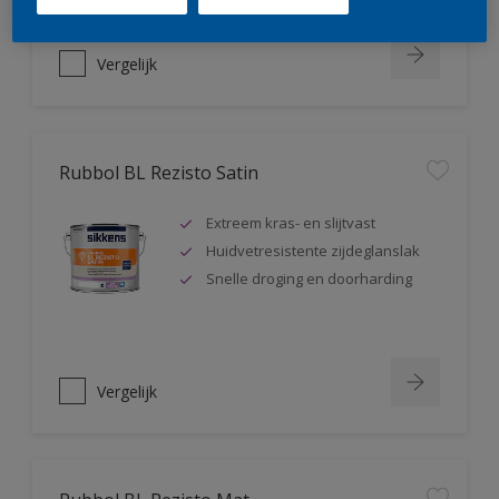
Vergelijk
Rubbol BL Rezisto Satin
Extreem kras- en slijtvast
Huidvetresistente zijdeglanslak
Snelle droging en doorharding
Vergelijk