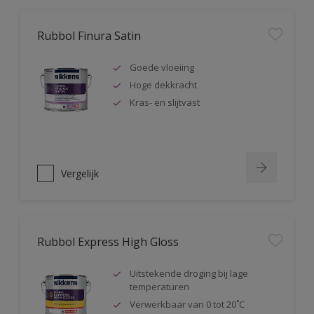
Rubbol Finura Satin
Goede vloeiing
Hoge dekkracht
Kras- en slijtvast
Vergelijk
Rubbol Express High Gloss
Uitstekende droging bij lage
temperaturen
Verwerkbaar van 0 tot 20˚C