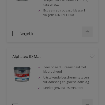
strepen van schoenen, koffers,
tassen etc.
Extreem schrobvast (klasse 1
volgens DIN EN 13300)
Vergelijk
Alphatex IQ Mat
Zeer hoge duurzaamheid mét
kleurbehoud
Uitstekende bescherming tegen
vuilaanhang en groene aanslag
Snel regenvast (45 minuten)