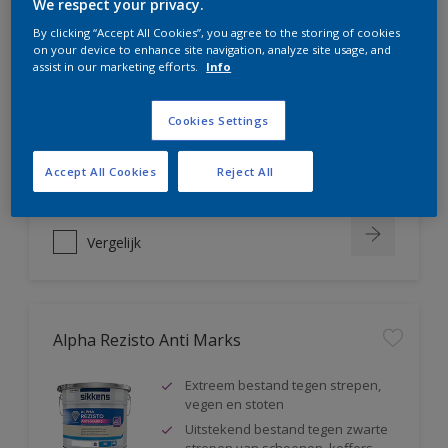
We respect your privacy.
Alpha Rezisto Easy Clean
By clicking “Accept All Cookies”, you agree to the storing of cookies
on your device to enhance site navigation, analyze site usage, and
assist in our marketing efforts.
Info
Ultiem vlekafstotend, makkelijk
reinigbaar
Water-, vuil- en vetafstotend
Cookies Settings
Extreem schrobvast (klasse 1
volgens DIN EN 13300)
Accept All Cookies
Reject All
Vergelijk
Alpha Rezisto Anti Marks
Extreem bestand tegen strepen,
vegen en stoten
Uitstekend bestand tegen zwarte