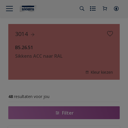
3014
B5.26.51
Sikkens ACC naar RAL
Kleur kiezen
48
resultaten voor jou
Filter