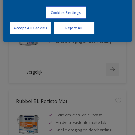
Rubbol BL Rezisto Satin
Cookies Settings
Extreem kras- en slijtvast
Accept All Cookies
Reject All
Huidvetresistente zijdeglanslak
Snelle droging en doorharding
Vergelijk
Rubbol BL Rezisto Mat
Extreem kras- en slijtvast
Huidvetresistente matte lak
Snelle droging en doorharding