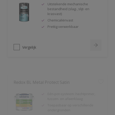
bestandheid (slag-, slijt- en
krasvast)
Chemicaliënvast
Prettig verwerkbaar
Vergelijk
Redox BL Metal Protect Satin
Eén-pot-systeem: hechtprimer,
tussen- en afwerklaag
Toepasbaar op verschillende
ondergronden
Corrosiewerend