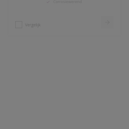
Vergelijk
Redox BL Forte
Zeer hoge mechanische- (slag-,
stoot- en slijtvast) en chemische
bestandheid
Corrosiewerend
Waterverdunbare epoxy, geurarm
Vergelijk
Redox BL Multi Primer