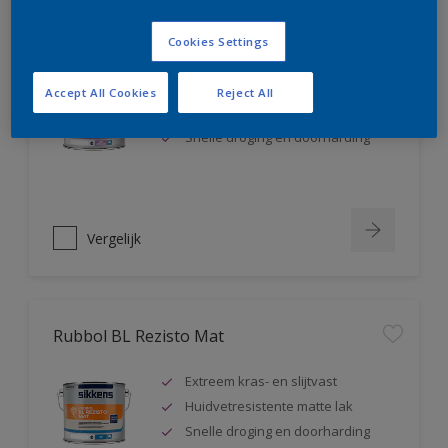
Rubbol BL Rezisto Satin
Cookies Settings
Extreem kras- en slijtvast
Accept All Cookies
Reject All
Huidvetresistente zijdeglanslak
Snelle droging en doorharding
Vergelijk
Rubbol BL Rezisto Mat
Extreem kras- en slijtvast
Huidvetresistente matte lak
Snelle droging en doorharding