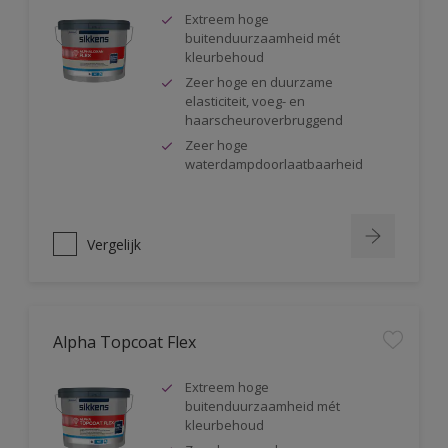
Extreem hoge
buitenduurzaamheid mét
kleurbehoud
Zeer hoge en duurzame
elasticiteit, voeg- en
haarscheuroverbruggend
Zeer hoge
waterdampdoorlaatbaarheid
Vergelijk
Alpha Topcoat Flex
Extreem hoge
buitenduurzaamheid mét
kleurbehoud