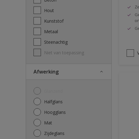
Ze
Hout
Ge
o
Kunststof
Ge
Metaal
Steenachtig
Niet van toepassing
V
Afwerking
Glanzend
Halfglans
Hoogglans
Mat
Zijdeglans