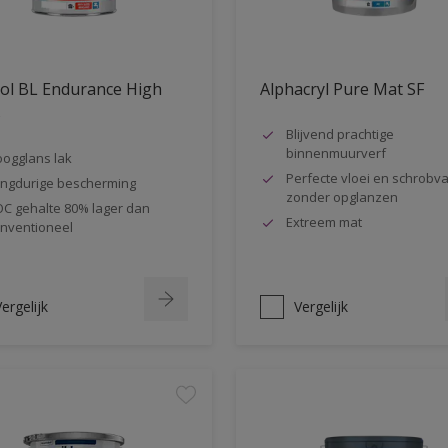
ol BL Endurance High
Alphacryl Pure Mat SF
s
Blijvend prachtige
binnenmuurverf
ogglans lak
Perfecte vloei en schrobva
ngdurige bescherming
zonder opglanzen
C gehalte 80% lager dan
Extreem mat
nventioneel
ergelijk
Vergelijk