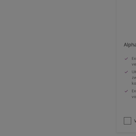
Vloer
Voorbehandeling
Gemakkelijk verwerkbaar
Elastisch
Alpha
Huidvetbestendig
Ex
1 pot systeem
ve
Impregneren
Ui
zw
ko
Ex
vo
V