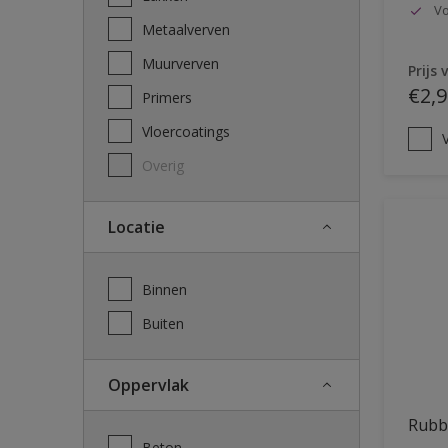
Vo
Metaalverven
Muurverven
Prijs 
€2,9
Primers
Vloercoatings
V
Overig
Locatie
Binnen
Buiten
Oppervlak
Rubb
Beton