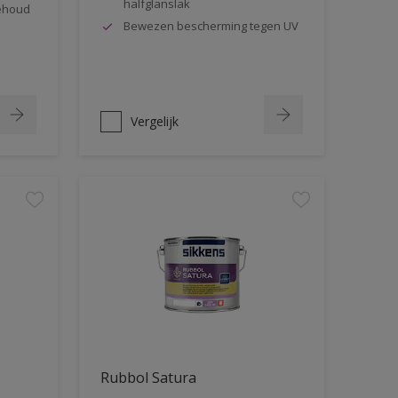
halfglanslak
behoud
Bewezen bescherming tegen UV
Vergelijk
Rubbol Satura