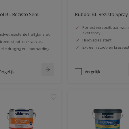
l BL Rezisto Semi-
Rubbol BL Rezisto Spray
s
Perfect verspuitbaar, wein
overspray
idvetresistente halfglanslak
Huidvetresistent
treem stoot- en krasvast
Extreem stoot- en krasvas
elle droging en doorharding
ergelijk
Vergelijk