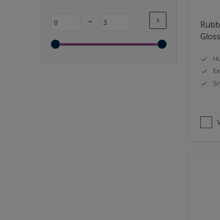
Lange open tijd
-
Rubbo
Wasbaar
Glos
Sneldrogend
Geschikt voor vochtige
Hu
ruimten
Ex
Sn
Transparant
Bacteriebestendig
Beter reinigbaar
V
Damp-open
Winterkwaliteit
Isolerend
Langdurig hoge glans
Metallic
nageisoleerde gevels