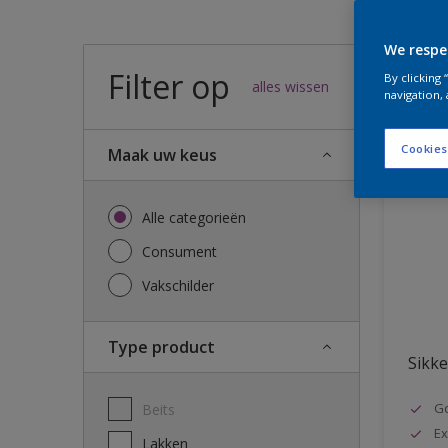
We respe
Filter op
54
result
By clicking
alles wissen
navigation, 
Cookies
Maak uw keus
Alle categorieën
Consument
Vakschilder
Type product
Sikke
G
Beits
Ex
Lakken