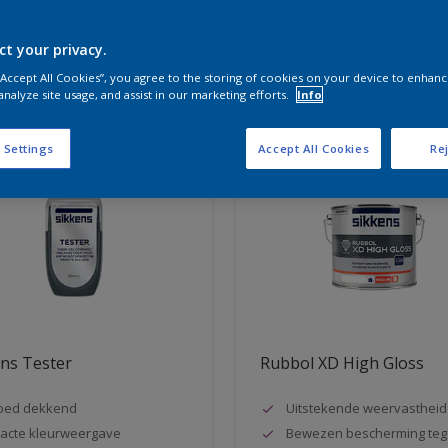
ct your privacy.
aten voor jou
 “Accept All Cookies”, you agree to the storing of cookies on your device to enhanc
analyze site usage, and assist in our marketing efforts.
Info
 Settings
Accept All Cookies
Rej
ns Tester
Rubbol XD High Gloss
oed dekkend
Uitstekende weervastheid
acte kleurweergave
Bewezen bescherming teg