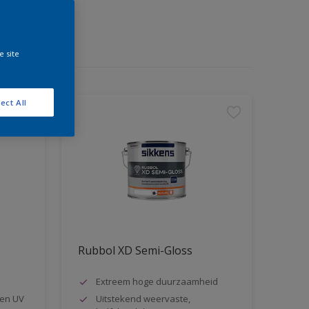
e site
ect All
Rubbol XD Semi-Gloss
Extreem hoge duurzaamheid
en UV
Uitstekend weervaste,