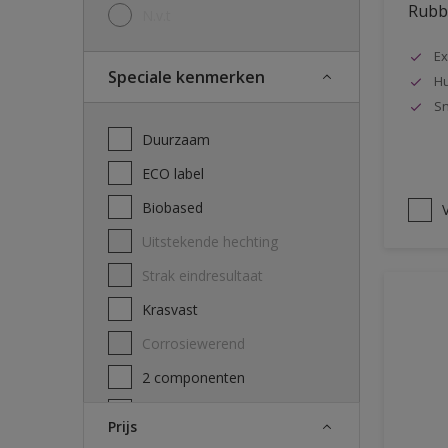
Rubbo
N.v.t
Ex
Speciale kenmerken
Hu
Sn
Duurzaam
ECO label
Biobased
V
Uitstekende hechting
Strak eindresultaat
Krasvast
Corrosiewerend
2 componenten
Decontamineerbaarheid
Prijs
attest