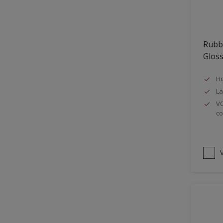
Oplosmiddelvrij
Onderzijde galerijen
Rubb
Huidvet resistent
Glos
Schrobklasse 2
Ho
PU gemodificeerd
La
Hoog rendement
VO
co
Speciale spuitkwaliteit
Chemicalienbestendigheid
Structuur
V
4SO
Carbonatatieremmend
Extreem buitenduurzaam
Schrobklasse 1