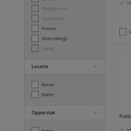
Op
Metaalverven
Muurverven
Primers
V
Vloercoatings
Overig
Locatie
Binnen
Buiten
Oppervlak
Rubb
Ui
Beton