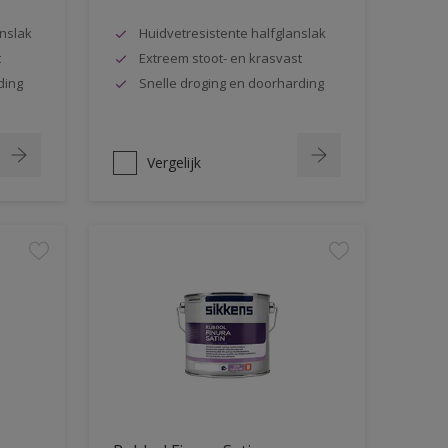
nslak
Huidvetresistente halfglanslak
t
Extreem stoot- en krasvast
ding
Snelle droging en doorharding
Vergelijk