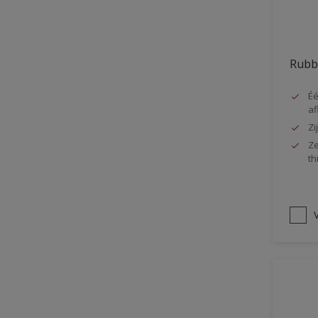
Vloer
Voorbehandeling
Rubb
Gemakkelijk verwerkbaar
Elastisch
Éé
af
Huidvetbestendig
Zi
1 pot systeem
Ze
th
Impregneren
V