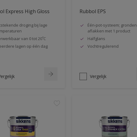
l Express High Gloss
Rubbol EPS
tstekende droging bij lage
Één-pot-systeem; gronden
mperaturen
aflakken met 1 product
rwerkbaar van 0 tot 20˚C
Halfglans
erdere lagen op één dag
Vochtregulerend
ergelijk
Vergelijk