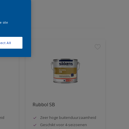
e site
ect All
Rubbol SB
eid
Zeer hoge buitenduurzaamheid
Geschikt voor 4-seizoenen