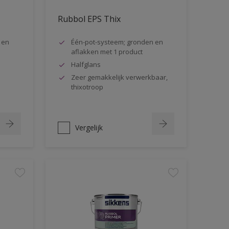
Rubbol EPS Thix
 en
Één-pot-systeem; gronden en
aflakken met 1 product
Halfglans
Zeer gemakkelijk verwerkbaar,
thixotroop
Vergelijk