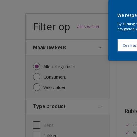
We respe
Filter op
25
result
By clicking
alles wissen
navigation, 
Cookies
Maak uw keus
Alle categorieën
Consument
Vakschilder
Type product
Rubb
Ui
Beits
Be
Lakken