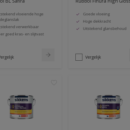
l BL Safira
Rubbol Finura High Glos
tstekend vloeiende hoge
Goede vloeiing
jdeglanslak
Hoge dekkracht
tstekend verwerkbaar
Uitstekend glansbehoud
er goed kras- en slijtvast
ergelijk
Vergelijk