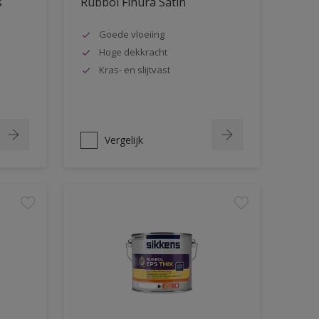
s
Rubbol Finura Satin
Goede vloeiing
Hoge dekkracht
Kras- en slijtvast
Vergelijk