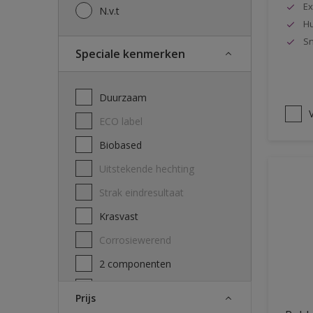
Ex
N.v.t
Hu
Sn
Speciale kenmerken
Duurzaam
V
ECO label
Biobased
Uitstekende hechting
Strak eindresultaat
Krasvast
Corrosiewerend
2 componenten
Decontamineerbaarheid
Prijs
attest