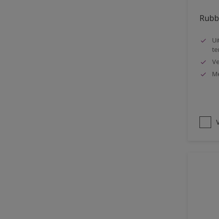
Oplosmiddelvrij
Rubbo
Onderzijde galerijen
Ui
Huidvet resistent
te
Ve
Schrobklasse 2
Me
PU gemodificeerd
Hoog rendement
Speciale spuitkwaliteit
V
Chemicalienbestendigheid
Structuur
4SO
Carbonatatieremmend
Extreem buitenduurzaam
Schrobklasse 1