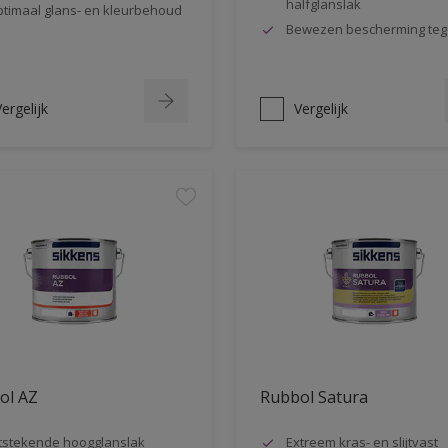
halfglanslak
timaal glans- en kleurbehoud
Bewezen bescherming teg
ergelijk
Vergelijk
ol AZ
Rubbol Satura
tstekende hoogglanslak
Extreem kras- en slijtvast