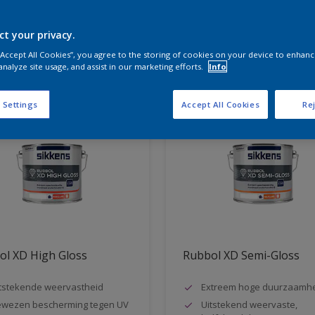
ct your privacy.
aten voor jou
 “Accept All Cookies”, you agree to the storing of cookies on your device to enhanc
analyze site usage, and assist in our marketing efforts.
Info
 Settings
Accept All Cookies
Rej
ol XD High Gloss
Rubbol XD Semi-Gloss
tstekende weervastheid
Extreem hoge duurzaamh
wezen bescherming tegen UV
Uitstekend weervaste,