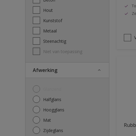
To
Hout
Ze
Kunststof
Metaal
V
Steenachtig
Niet van toepassing
Afwerking
Glanzend
Halfglans
Hoogglans
Mat
Rubb
Zijdeglans