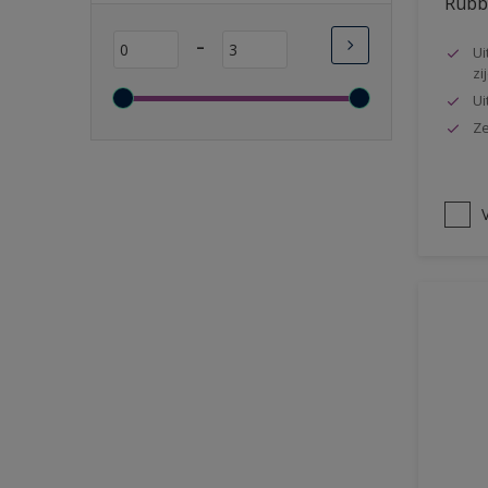
Rubbo
Lange open tijd
-
Ui
Wasbaar
zi
Sneldrogend
Ui
Geschikt voor vochtige
Ze
ruimten
Transparant
V
Bacteriebestendig
Beter reinigbaar
Damp-open
Winterkwaliteit
Isolerend
Langdurig hoge glans
Metallic
nageisoleerde gevels