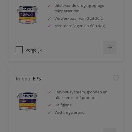
Uitstekende droging bij lage
temperaturen
Verwerkbaar van 0 tot 20˚C
Meerdere lagen op één dag
Vergelijk
Rubbol EPS
Één-pot-systeem; gronden en
aflakken met 1 product
Halfglans
Vochtregulerend