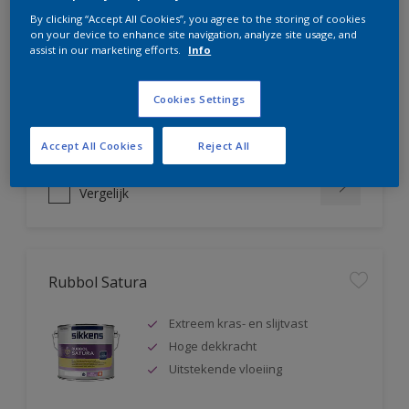
Rubbol AZ
By clicking “Accept All Cookies”, you agree to the storing of cookies
on your device to enhance site navigation, analyze site usage, and
assist in our marketing efforts.
Info
Uitstekende hoogglanslak
Tot 5 jaar bescherming
Zeer goede vloeiing
Cookies Settings
Accept All Cookies
Reject All
Vergelijk
Rubbol Satura
Extreem kras- en slijtvast
Hoge dekkracht
Uitstekende vloeiing