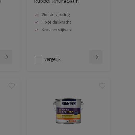
s
Rubbol Finura Satin
Goede vloeiing
Hoge dekkracht
Kras- en slijtvast
Vergelijk