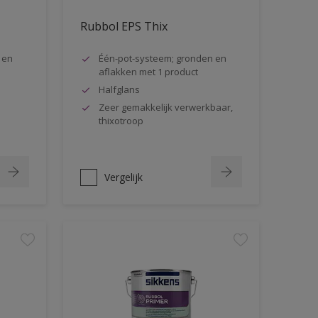
Rubbol EPS Thix
 en
Één-pot-systeem; gronden en
aflakken met 1 product
Halfglans
Zeer gemakkelijk verwerkbaar,
thixotroop
Vergelijk