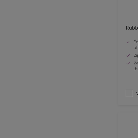
Vloer
Voorbehandeling
Rubb
Gemakkelijk verwerkbaar
Elastisch
Éé
af
Huidvetbestendig
Zi
1 pot systeem
Ze
th
Impregneren
V