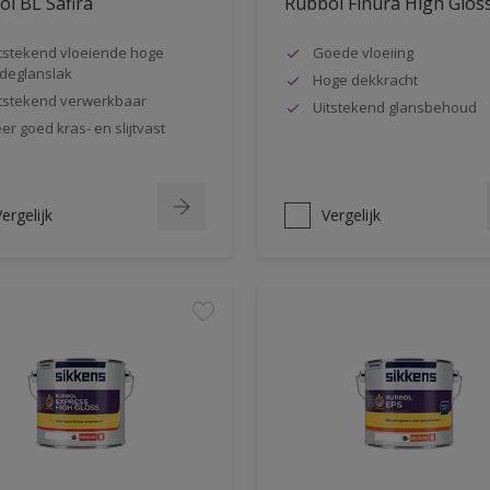
l BL Safira
Rubbol Finura High Glos
tstekend vloeiende hoge
Goede vloeiing
jdeglanslak
Hoge dekkracht
tstekend verwerkbaar
Uitstekend glansbehoud
er goed kras- en slijtvast
ergelijk
Vergelijk