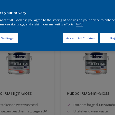
ct your privacy.
aten voor jou
 “Accept All Cookies”, you agree to the storing of cookies on your device to enhanc
analyze site usage, and assist in our marketing efforts.
Info
 Settings
Accept All Cookies
Rej
ol XD High Gloss
Rubbol XD Semi-Gloss
tstekende weervastheid
Extreem hoge duurzaamh
wezen bescherming tegen UV
Uitstekend weervaste,