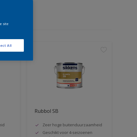
e site
ect All
Rubbol SB
eid
Zeer hoge buitenduurzaamheid
Geschikt voor 4-seizoenen