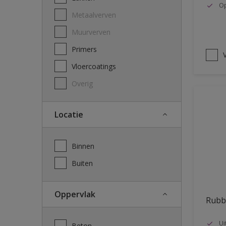
Op
Metaalverven
Muurverven
Primers
V
Vloercoatings
Overig
Locatie
Binnen
Buiten
Oppervlak
Rubb
Ui
Beton