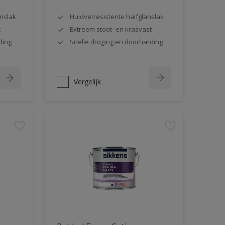
nslak
Huidvetresistente halfglanslak
t
Extreem stoot- en krasvast
ding
Snelle droging en doorharding
Vergelijk