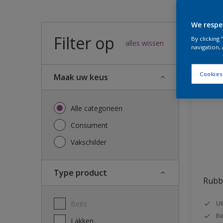
We respe
Filter op
25
result
By clicking
alles wissen
navigation, 
Cookies
Maak uw keus
Alle categorieën
Consument
Vakschilder
Type product
Rubb
Ui
Beits
Be
Lakken