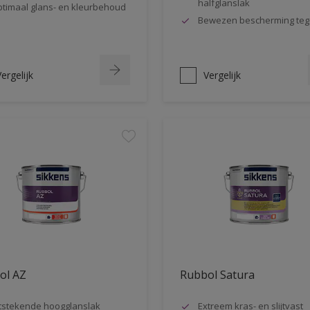
halfglanslak
timaal glans- en kleurbehoud
Bewezen bescherming teg
ergelijk
Vergelijk
ol AZ
Rubbol Satura
tstekende hoogglanslak
Extreem kras- en slijtvast