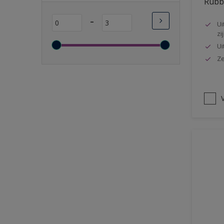
Rubbo
Lange open tijd
-
Ui
Wasbaar
zi
Sneldrogend
Ui
Geschikt voor vochtige
Ze
ruimten
Transparant
V
Bacteriebestendig
Beter reinigbaar
Damp-open
Winterkwaliteit
Isolerend
Langdurig hoge glans
Metallic
nageisoleerde gevels