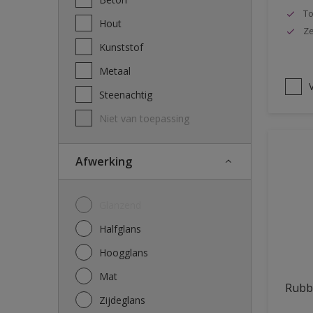
To
Hout
Ze
Kunststof
Metaal
V
Steenachtig
Niet van toepassing
Afwerking
Glanzend
Halfglans
Hoogglans
Mat
Rubb
Zijdeglans