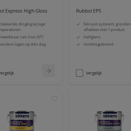
l Express High Gloss
Rubbol EPS
tstekende droging bij lage
Één-pot-systeem; gronden
mperaturen
aflakken met 1 product
rwerkbaar van 0 tot 20˚C
Halfglans
erdere lagen op één dag
Vochtregulerend
ergelijk
Vergelijk