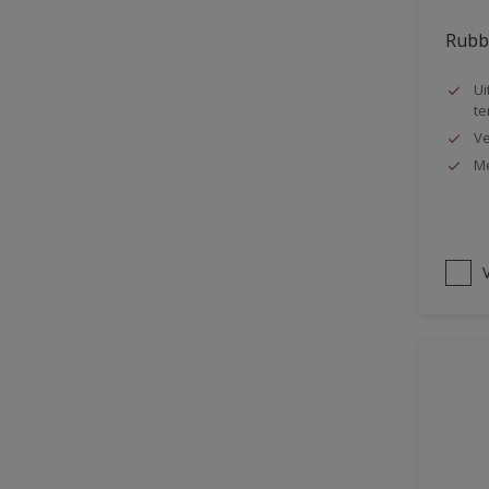
Oplosmiddelvrij
Rubbo
Onderzijde galerijen
Ui
Huidvet resistent
te
Ve
Schrobklasse 2
Me
PU gemodificeerd
Hoog rendement
Speciale spuitkwaliteit
V
Chemicalienbestendigheid
Structuur
4SO
Carbonatatieremmend
Extreem buitenduurzaam
Schrobklasse 1