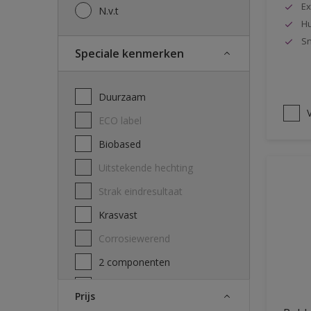
Ex
N.v.t
Hu
Sn
Speciale kenmerken
Duurzaam
V
ECO label
Biobased
Uitstekende hechting
Strak eindresultaat
Krasvast
Corrosiewerend
2 componenten
Decontamineerbaarheid
Prijs
attest