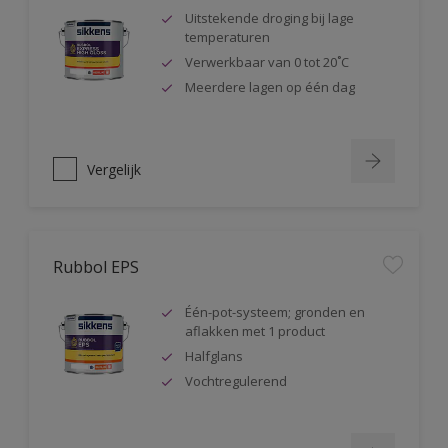
Uitstekende droging bij lage
temperaturen
Verwerkbaar van 0 tot 20˚C
Meerdere lagen op één dag
Vergelijk
Rubbol EPS
Één-pot-systeem; gronden en
aflakken met 1 product
Halfglans
Vochtregulerend