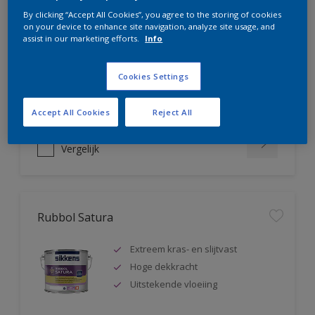
Rubbol AZ
By clicking “Accept All Cookies”, you agree to the storing of cookies
on your device to enhance site navigation, analyze site usage, and
assist in our marketing efforts.
Info
Uitstekende hoogglanslak
Tot 5 jaar bescherming
Zeer goede vloeiing
Cookies Settings
Accept All Cookies
Reject All
Vergelijk
Rubbol Satura
Extreem kras- en slijtvast
Hoge dekkracht
Uitstekende vloeiing