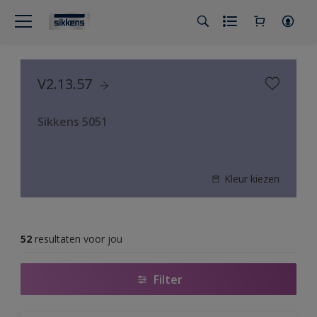
V2.13.57
Sikkens 5051
Kleur kiezen
52
resultaten voor jou
Filter