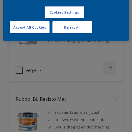
Rubbol BL Rezisto Satin
Cookies Settings
Extreem kras- en slijtvast
Accept All Cookies
Reject All
Huidvetresistente zijdeglanslak
Snelle droging en doorharding
Vergelijk
Rubbol BL Rezisto Mat
Extreem kras- en slijtvast
Huidvetresistente matte lak
Snelle droging en doorharding