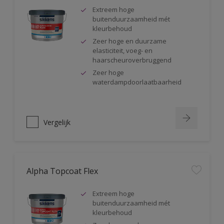
Extreem hoge
buitenduurzaamheid mét
kleurbehoud
Zeer hoge en duurzame
elasticiteit, voeg- en
haarscheuroverbruggend
Zeer hoge
waterdampdoorlaatbaarheid
Vergelijk
Alpha Topcoat Flex
Extreem hoge
buitenduurzaamheid mét
kleurbehoud