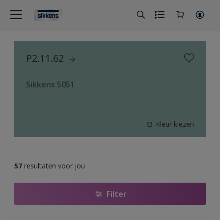
P2.11.62
Sikkens 5051
Kleur kiezen
57
resultaten voor jou
Filter