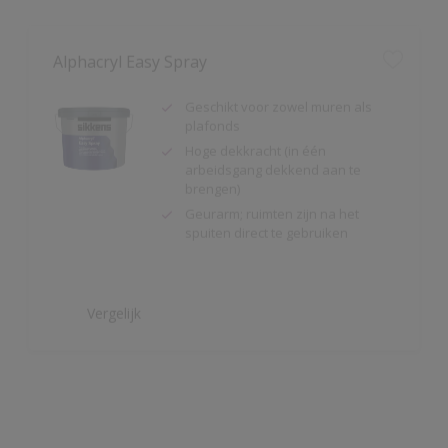
Geschikt voor zowel muren als
plafonds
Hoge dekkracht (in één
arbeidsgang dekkend aan te
brengen)
Geurarm; ruimten zijn na het
spuiten direct te gebruiken
Vergelijk
Alpha Isolux
Zeer goed isolerende matte
muurverf
Isoleert nicotine(vlekken),
waterkringen, koffievlekken,