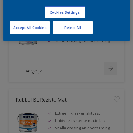
Rubbol BL Rezisto Satin
Cookies Settings
Extreem kras- en slijtvast
Accept All Cookies
Reject All
Huidvetresistente zijdeglanslak
Snelle droging en doorharding
Vergelijk
Rubbol BL Rezisto Mat
Extreem kras- en slijtvast
Huidvetresistente matte lak
Snelle droging en doorharding