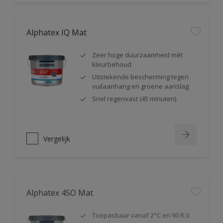
Alphatex IQ Mat
Zeer hoge duurzaamheid mét
kleurbehoud
Uitstekende bescherming tegen
vuilaanhang en groene aanslag
Snel regenvast (45 minuten)
Vergelijk
Alphatex 4SO Mat
Toepasbaar vanaf 2°C en 90 R.V.
Snel regenvast (na 20 minuten bij