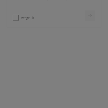
Vergelijk
Wapex 650
1 component dus zeer makkelijk
verwerkbaar
Goede mechanische bestandheid
(slag-,slijt- en krasvast)
Snel drogend
Vergelijk
Wapex 660