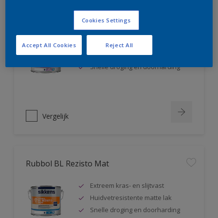
Rubbol BL Rezisto Satin
Cookies Settings
Extreem kras- en slijtvast
Accept All Cookies
Reject All
Huidvetresistente zijdeglanslak
Snelle droging en doorharding
Vergelijk
Rubbol BL Rezisto Mat
Extreem kras- en slijtvast
Huidvetresistente matte lak
Snelle droging en doorharding