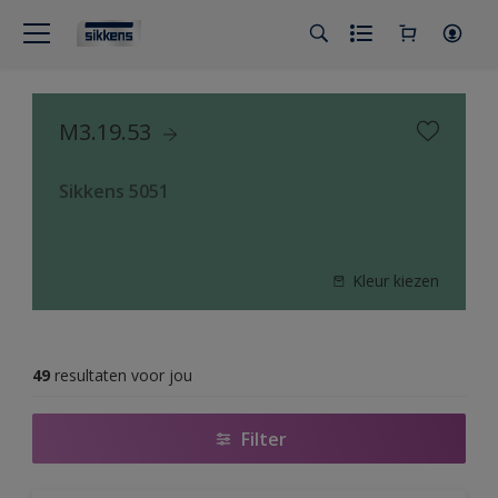
M3.19.53
Sikkens 5051
Kleur kiezen
49
resultaten voor jou
Filter