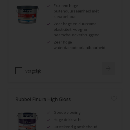
Extreem hoge
buitenduurzaamheid mét
kleurbehoud
Zeer hoge en duurzame
elasticiteit, voeg- en
haarscheuroverbruggend
Zeer hoge
waterdampdoorlaatbaarheid
Vergelijk
Rubbol Finura High Gloss
Goede vloeiing
Hoge dekkracht
Uitstekend glansbehoud