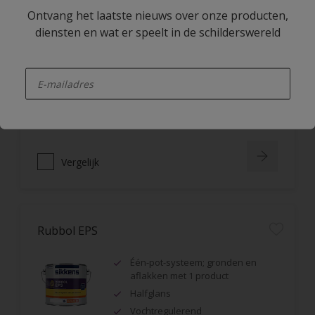
Ontvang het laatste nieuws over onze producten,
Rubbol Express High Gloss
diensten en wat er speelt in de schilderswereld
Uitstekende droging bij lage
enter-your-email
temperaturen
Verwerkbaar van 0 tot 20˚C
Meerdere lagen op één dag
Vergelijk
Rubbol EPS
Één-pot-systeem; gronden en
aflakken met 1 product
Halfglans
Vochtregulerend