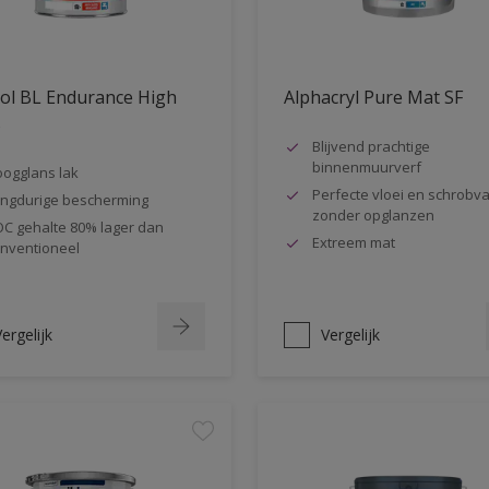
ol BL Endurance High
Alphacryl Pure Mat SF
s
Blijvend prachtige
binnenmuurverf
ogglans lak
Perfecte vloei en schrobva
ngdurige bescherming
zonder opglanzen
C gehalte 80% lager dan
Extreem mat
nventioneel
ergelijk
Vergelijk