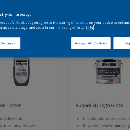
ct your privacy.
aten voor jou
 “Accept All Cookies”, you agree to the storing of cookies on your device to enhanc
analyze site usage, and assist in our marketing efforts.
Info
 Settings
Accept All Cookies
Rej
ns Tester
Rubbol XD High Gloss
oed dekkend
Uitstekende weervastheid
acte kleurweergave
Bewezen bescherming teg