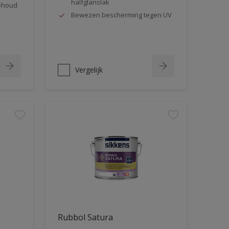
halfglanslak
behoud
Bewezen bescherming tegen UV
Vergelijk
Rubbol Satura