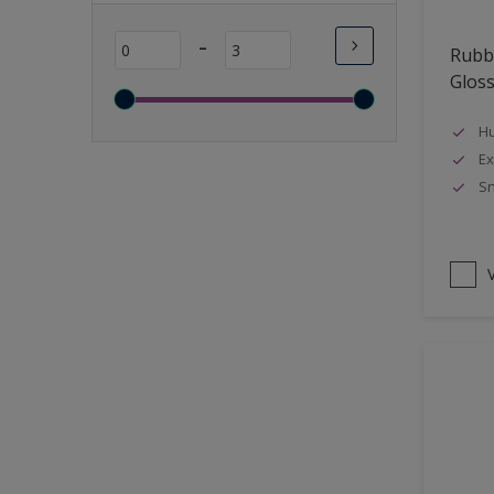
Lange open tijd
-
Rubbo
Wasbaar
Glos
Sneldrogend
Geschikt voor vochtige
Hu
ruimten
Ex
Sn
Transparant
Bacteriebestendig
Beter reinigbaar
V
Damp-open
Winterkwaliteit
Isolerend
Langdurig hoge glans
Metallic
nageisoleerde gevels