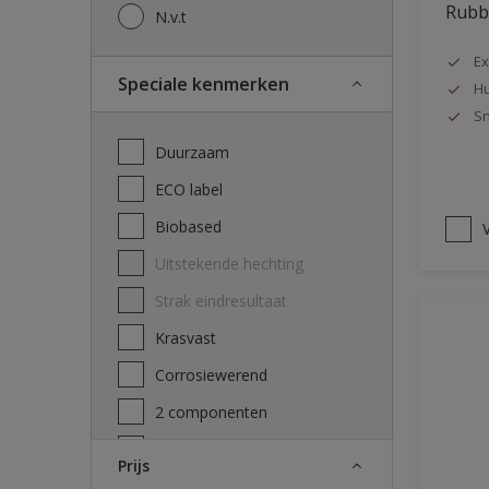
Rubbo
N.v.t
Ex
Speciale kenmerken
Hu
Sn
Duurzaam
ECO label
Biobased
V
Uitstekende hechting
Strak eindresultaat
Krasvast
Corrosiewerend
2 componenten
Decontamineerbaarheid
Prijs
attest