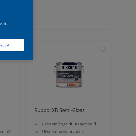
e site
ect All
Rubbol XD Semi-Gloss
Extreem hoge duurzaamheid
en UV
Uitstekend weervaste,