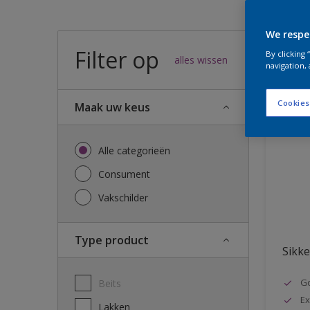
We respe
Filter op
47
result
By clicking
alles wissen
navigation, 
Cookies
Maak uw keus
Alle categorieën
Consument
Vakschilder
Type product
Sikke
G
Beits
Ex
Lakken