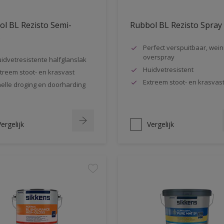
l BL Rezisto Semi-
Rubbol BL Rezisto Spray
s
Perfect verspuitbaar, wein
overspray
idvetresistente halfglanslak
Huidvetresistent
treem stoot- en krasvast
Extreem stoot- en krasvas
elle droging en doorharding
ergelijk
Vergelijk