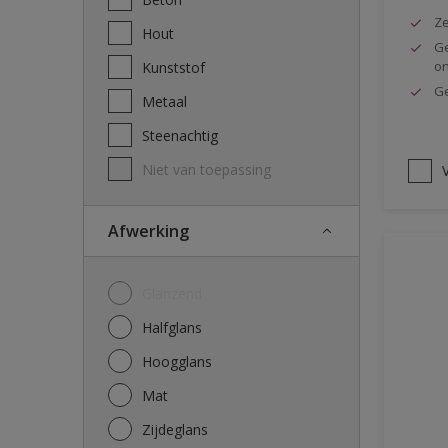
Ze
Hout
Ge
o
Kunststof
Ge
Metaal
Steenachtig
Niet van toepassing
V
Afwerking
Glanzend
Halfglans
Hoogglans
Mat
Zijdeglans