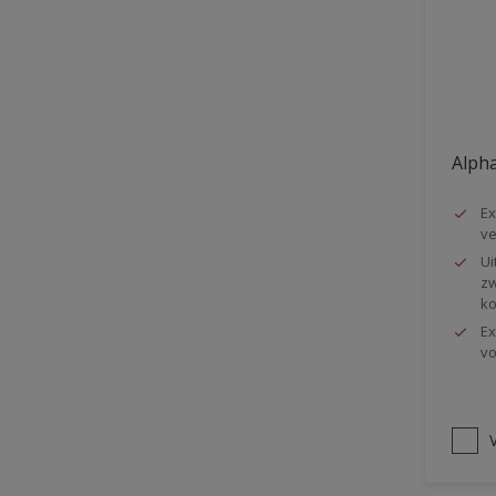
Vloer
Voorbehandeling
Gemakkelijk verwerkbaar
Elastisch
Alpha
Huidvetbestendig
Ex
1 pot systeem
ve
Impregneren
Ui
zw
ko
Ex
vo
V