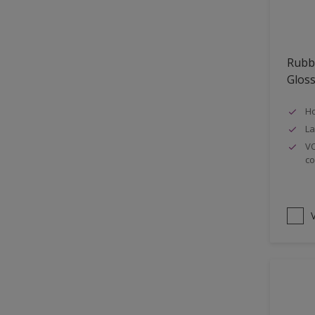
Oplosmiddelvrij
Onderzijde galerijen
Rubb
Huidvet resistent
Glos
Schrobklasse 2
Ho
PU gemodificeerd
La
Hoog rendement
VO
co
Speciale spuitkwaliteit
Chemicalienbestendigheid
Structuur
V
4SO
Carbonatatieremmend
Extreem buitenduurzaam
Schrobklasse 1