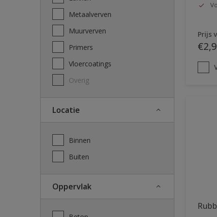
Vo
Metaalverven
Muurverven
Prijs 
€2,9
Primers
Vloercoatings
V
Overig
Locatie
Binnen
Buiten
Oppervlak
Rubb
Beton