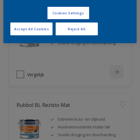
Rubbol BL Rezisto Satin
Cookies Settings
Extreem kras- en slijtvast
Accept All Cookies
Reject All
Huidvetresistente zijdeglanslak
Snelle droging en doorharding
Vergelijk
Rubbol BL Rezisto Mat
Extreem kras- en slijtvast
Huidvetresistente matte lak
Snelle droging en doorharding