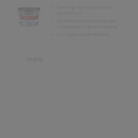
Uitstekende bescherming tegen
vuilaanhang en groene aanslag
Snel regenvast (45 minuten)
Vergelijk
Alphatex 4SO Mat
Toepasbaar vanaf 2°C en 90 R.V.
Snel regenvast (na 20 minuten bij
20ºC)
Uitstekende bescherming
Vergelijk