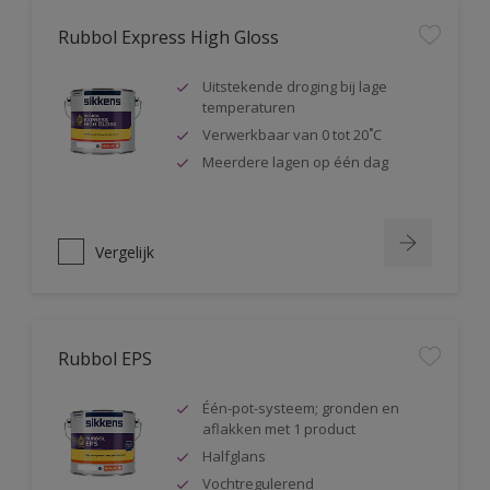
Rubbol Express High Gloss
Uitstekende droging bij lage
temperaturen
Verwerkbaar van 0 tot 20˚C
Meerdere lagen op één dag
Vergelijk
Rubbol EPS
Één-pot-systeem; gronden en
aflakken met 1 product
Halfglans
Vochtregulerend