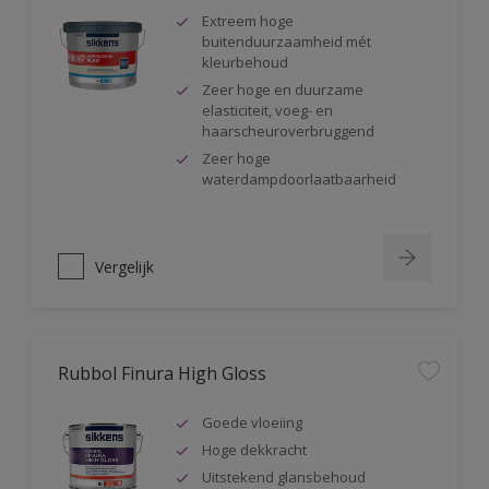
Extreem hoge
buitenduurzaamheid mét
kleurbehoud
Zeer hoge en duurzame
elasticiteit, voeg- en
haarscheuroverbruggend
Zeer hoge
waterdampdoorlaatbaarheid
Vergelijk
Rubbol Finura High Gloss
Goede vloeiing
Hoge dekkracht
Uitstekend glansbehoud