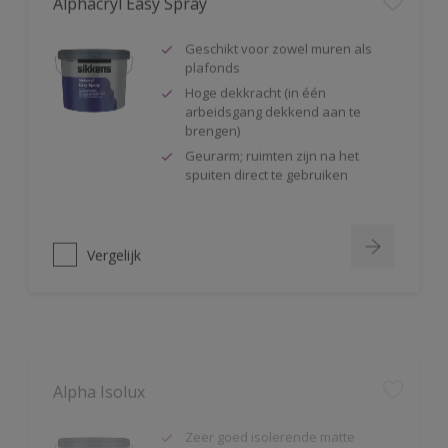
Geschikt voor zowel muren als
plafonds
Hoge dekkracht (in één
arbeidsgang dekkend aan te
brengen)
Geurarm; ruimten zijn na het
spuiten direct te gebruiken
Vergelijk
Alpha Isolux
Zeer goed isolerende matte
muurverf
Isoleert nicotine(vlekken),
waterkringen, koffievlekken,