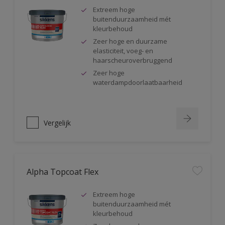
Extreem hoge
buitenduurzaamheid mét
kleurbehoud
Zeer hoge en duurzame
elasticiteit, voeg- en
haarscheuroverbruggend
Zeer hoge
waterdampdoorlaatbaarheid
Vergelijk
Alpha Topcoat Flex
Extreem hoge
buitenduurzaamheid mét
kleurbehoud