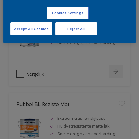
Rubbol BL Rezisto Satin
Cookies Settings
Extreem kras- en slijtvast
Accept All Cookies
Reject All
Huidvetresistente zijdeglanslak
Snelle droging en doorharding
Vergelijk
Rubbol BL Rezisto Mat
Extreem kras- en slijtvast
Huidvetresistente matte lak
Snelle droging en doorharding