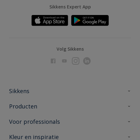
Sikkens Expert App
Volg Sikkens
Sikkens
Over Sikkens
Producten
AkzoNobel
Producten voor binnen
Voor professionals
Duurzaamheid
Producten voor buiten
Veelgestelde vragen
Advies & service
Kleur en inspiratie
Vind je verkooppunt