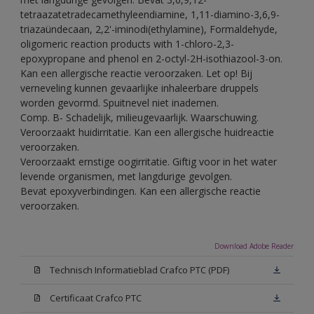
tetraazatetradecamethyleendiamine, 1,11-diamino-3,6,9-
triazaündecaan, 2,2'-iminodi(ethylamine), Formaldehyde,
oligomeric reaction products with 1-chloro-2,3-
epoxypropane and phenol en 2-octyl-2H-isothiazool-3-on.
Kan een allergische reactie veroorzaken. Let op! Bij
verneveling kunnen gevaarlijke inhaleerbare druppels
worden gevormd. Spuitnevel niet inademen.
Comp. B- Schadelijk, milieugevaarlijk. Waarschuwing.
Veroorzaakt huidirritatie. Kan een allergische huidreactie
veroorzaken.
Veroorzaakt ernstige oogirritatie. Giftig voor in het water
levende organismen, met langdurige gevolgen.
Bevat epoxyverbindingen. Kan een allergische reactie
veroorzaken.
Download Adobe Reader
Technisch Informatieblad Crafco PTC (PDF)
Certificaat Crafco PTC