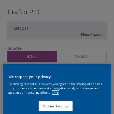
Crafco PTC
UN.02.86
Kleur wijzigen
Grootte
4,16 L
16,64 L
Aantal
Verfcalculator
We respect your privacy.
Bereken
By clicking “Accept All Cookies”, you agree to the storing of cookies
on your device to enhance site navigation, analyze site usage, and
assist in our marketing efforts.
Info
Op dit moment is het niet mogelijk dit product online
te bestellen. Houd de website in de gaten, we werken
Cookies Settings
er hard aan om de voorraad aan te vullen.