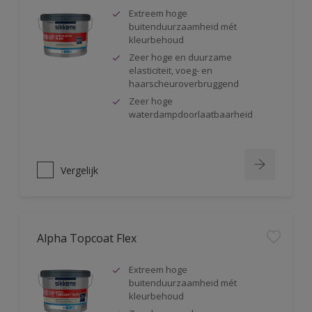
Extreem hoge
buitenduurzaamheid mét
kleurbehoud
Zeer hoge en duurzame
elasticiteit, voeg- en
haarscheuroverbruggend
Zeer hoge
waterdampdoorlaatbaarheid
Vergelijk
Alpha Topcoat Flex
Extreem hoge
buitenduurzaamheid mét
kleurbehoud