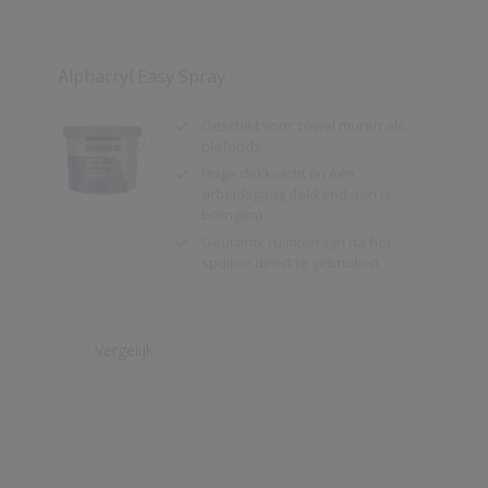
Geschikt voor zowel muren als
plafonds
Hoge dekkracht (in één
arbeidsgang dekkend aan te
brengen)
Geurarm; ruimten zijn na het
spuiten direct te gebruiken
Vergelijk
Alpha Isolux
Zeer goed isolerende matte
muurverf
Isoleert nicotine(vlekken),
waterkringen, koffievlekken,