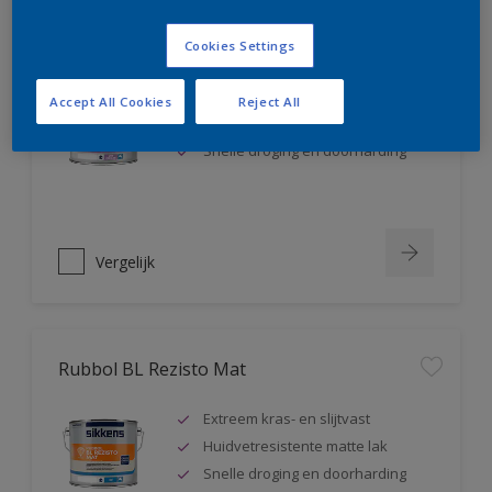
Rubbol BL Rezisto Satin
Cookies Settings
Extreem kras- en slijtvast
Accept All Cookies
Reject All
Huidvetresistente zijdeglanslak
Snelle droging en doorharding
Vergelijk
Rubbol BL Rezisto Mat
Extreem kras- en slijtvast
Huidvetresistente matte lak
Snelle droging en doorharding