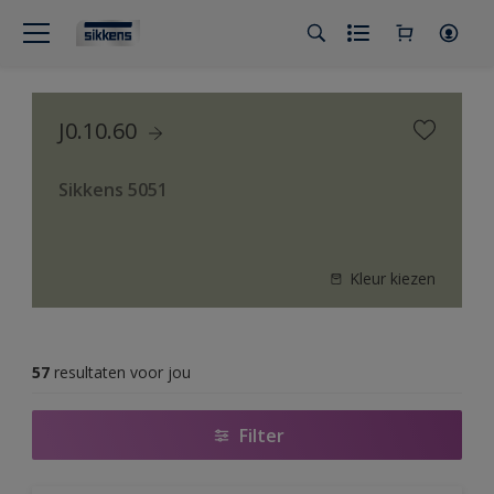
J0.10.60
Sikkens 5051
Kleur kiezen
57
resultaten voor jou
Filter