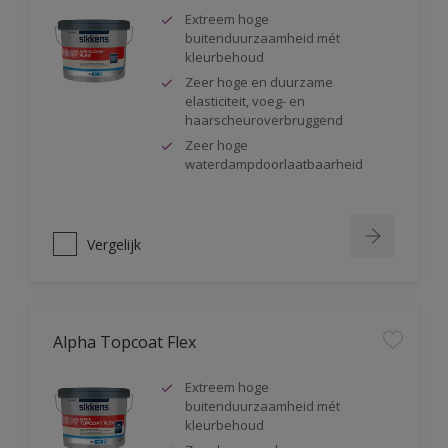
Extreem hoge
buitenduurzaamheid mét
kleurbehoud
Zeer hoge en duurzame
elasticiteit, voeg- en
haarscheuroverbruggend
Zeer hoge
waterdampdoorlaatbaarheid
Vergelijk
Alpha Topcoat Flex
Extreem hoge
buitenduurzaamheid mét
kleurbehoud