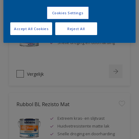
Rubbol BL Rezisto Satin
Cookies Settings
Extreem kras- en slijtvast
Accept All Cookies
Reject All
Huidvetresistente zijdeglanslak
Snelle droging en doorharding
Vergelijk
Rubbol BL Rezisto Mat
Extreem kras- en slijtvast
Huidvetresistente matte lak
Snelle droging en doorharding