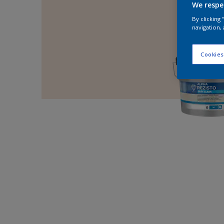
We respe
By clicking
navigation, 
Cookies