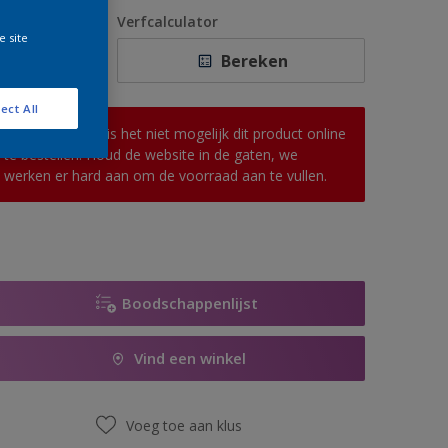
1 L
antal
Verfcalculator
e site
2,5 L
Bereken
5 L
ect All
10 L
Op dit moment is het niet mogelijk dit product online
te bestellen. Houd de website in de gaten, we
werken er hard aan om de voorraad aan te vullen.
Boodschappenlijst
Vind een winkel
Voeg toe aan klus