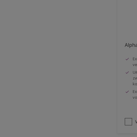
Vloer
Voorbehandeling
Gemakkelijk verwerkbaar
Elastisch
Alpha
Huidvetbestendig
Ex
1 pot systeem
ve
Impregneren
Ui
zw
ko
Ex
vo
V