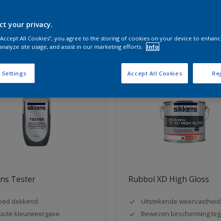
ct your privacy.
aten voor jou
 “Accept All Cookies”, you agree to the storing of cookies on your device to enhanc
analyze site usage, and assist in our marketing efforts.
Info
 Settings
Accept All Cookies
Rej
ns Tester
Rubbol XD High Gloss
oed dekkend
Uitstekende weervastheid
acte kleurweergave
Bewezen bescherming teg