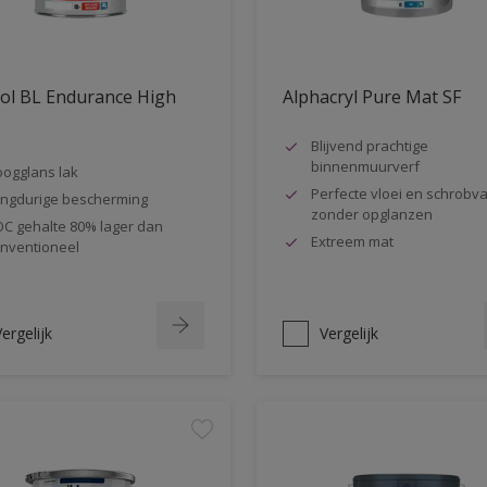
ol BL Endurance High
Alphacryl Pure Mat SF
s
Blijvend prachtige
binnenmuurverf
ogglans lak
Perfecte vloei en schrobva
ngdurige bescherming
zonder opglanzen
C gehalte 80% lager dan
Extreem mat
nventioneel
ergelijk
Vergelijk