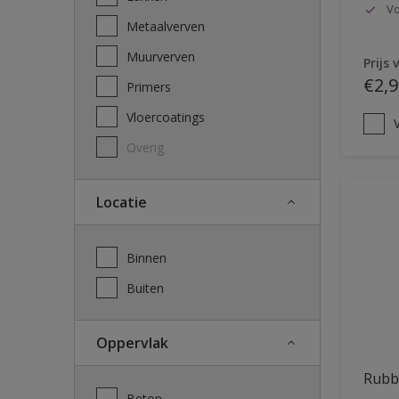
Vo
Metaalverven
Muurverven
Prijs 
€2,9
Primers
Vloercoatings
V
Overig
Locatie
Binnen
Buiten
Oppervlak
Rubb
Beton