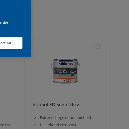
e site
ect All
Rubbol XD Semi-Gloss
Extreem hoge duurzaamheid
en UV
Uitstekend weervaste,