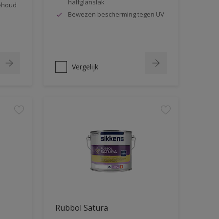
halfglanslak
behoud
Bewezen bescherming tegen UV
Vergelijk
Rubbol Satura