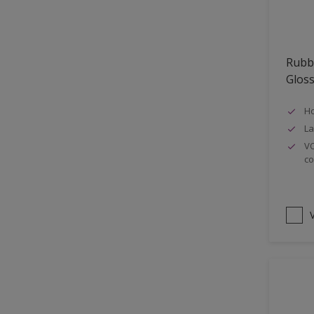
Oplosmiddelvrij
Onderzijde galerijen
Rubb
Huidvet resistent
Glos
Schrobklasse 2
Ho
PU gemodificeerd
La
Hoog rendement
VO
co
Speciale spuitkwaliteit
Chemicalienbestendigheid
Structuur
V
4SO
Carbonatatieremmend
Extreem buitenduurzaam
Schrobklasse 1