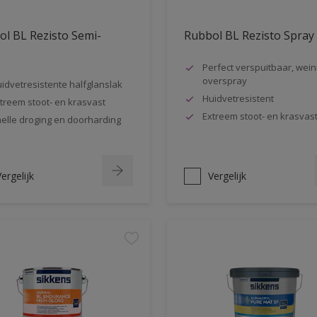
l BL Rezisto Semi-
Rubbol BL Rezisto Spray
s
Perfect verspuitbaar, wein
overspray
idvetresistente halfglanslak
Huidvetresistent
treem stoot- en krasvast
Extreem stoot- en krasvas
elle droging en doorharding
ergelijk
Vergelijk