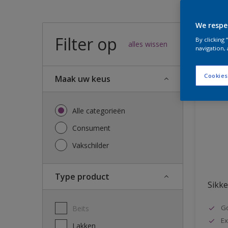
We respe
Filter op
57
result
By clicking
alles wissen
navigation, 
Cookies
Maak uw keus
Alle categorieën
Consument
Vakschilder
Type product
Sikke
G
Beits
Ex
Lakken