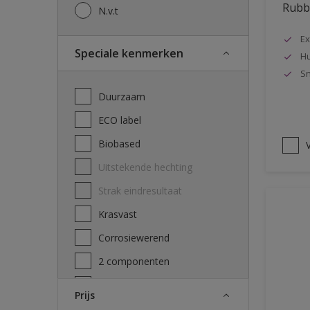
Rubbo
N.v.t
Ex
Speciale kenmerken
Hu
Sn
Duurzaam
ECO label
Biobased
V
Uitstekende hechting
Strak eindresultaat
Krasvast
Corrosiewerend
2 componenten
Decontamineerbaarheid
Prijs
attest