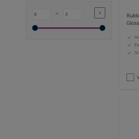
Lange open tijd
-
Rubbo
Wasbaar
Glos
Sneldrogend
Geschikt voor vochtige
Hu
ruimten
Ex
Sn
Transparant
Bacteriebestendig
Beter reinigbaar
V
Damp-open
Winterkwaliteit
Isolerend
Langdurig hoge glans
Metallic
nageisoleerde gevels