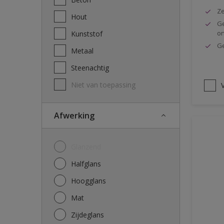
Ze
Hout
Ge
o
Kunststof
Ge
Metaal
Steenachtig
Niet van toepassing
V
Afwerking
Glanzend
Halfglans
Hoogglans
Mat
Zijdeglans