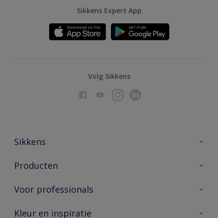
Sikkens Expert App
Volg Sikkens
Sikkens
Over Sikkens
Producten
AkzoNobel
Producten voor binnen
Voor professionals
Duurzaamheid
Producten voor buiten
Veelgestelde vragen
Advies & service
Kleur en inspiratie
Vind je verkooppunt