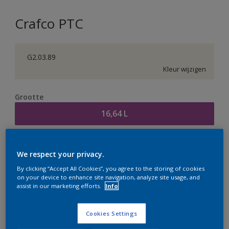
Crafco PTC
G2.03.89
Kleur wijzigen
Grootte
16,64 L
Aantal
Verfcalculator
We respect your privacy.
Bereken
By clicking “Accept All Cookies”, you agree to the storing of cookies
on your device to enhance site navigation, analyze site usage, and
assist in our marketing efforts.
Info
Op dit moment is het niet mogelijk dit product online
te bestellen. Houd de website in de gaten, we werken
Cookies Settings
er hard aan om de voorraad aan te vullen.