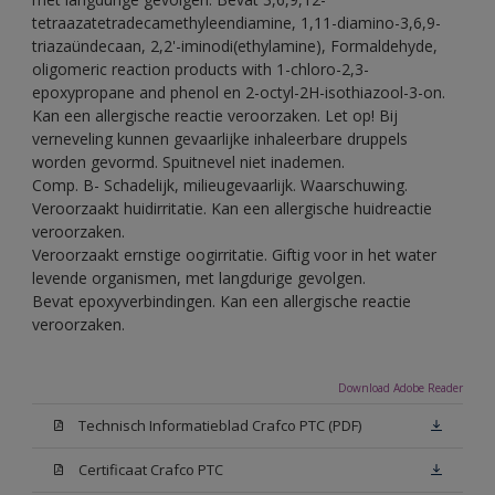
tetraazatetradecamethyleendiamine, 1,11-diamino-3,6,9-
triazaündecaan, 2,2'-iminodi(ethylamine), Formaldehyde,
oligomeric reaction products with 1-chloro-2,3-
epoxypropane and phenol en 2-octyl-2H-isothiazool-3-on.
Kan een allergische reactie veroorzaken. Let op! Bij
verneveling kunnen gevaarlijke inhaleerbare druppels
worden gevormd. Spuitnevel niet inademen.
Comp. B- Schadelijk, milieugevaarlijk. Waarschuwing.
Veroorzaakt huidirritatie. Kan een allergische huidreactie
veroorzaken.
Veroorzaakt ernstige oogirritatie. Giftig voor in het water
levende organismen, met langdurige gevolgen.
Bevat epoxyverbindingen. Kan een allergische reactie
veroorzaken.
Download Adobe Reader
Technisch Informatieblad Crafco PTC (PDF)
Certificaat Crafco PTC