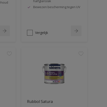
halfglanslak
behoud
Bewezen bescherming tegen UV
Vergelijk
Rubbol Satura