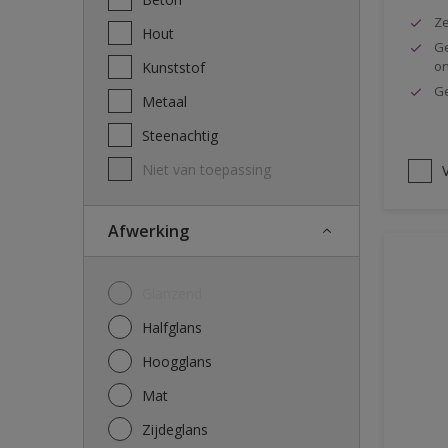
Ze
Hout
Ge
o
Kunststof
Ge
Metaal
Steenachtig
Niet van toepassing
V
Afwerking
Glanzend
Halfglans
Hoogglans
Mat
Zijdeglans