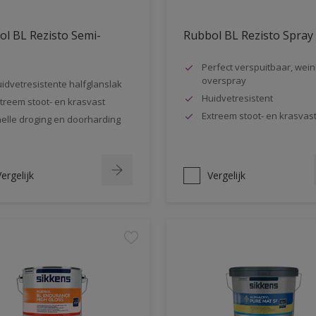
l BL Rezisto Semi-
Rubbol BL Rezisto Spray
s
Perfect verspuitbaar, wein
overspray
idvetresistente halfglanslak
Huidvetresistent
treem stoot- en krasvast
Extreem stoot- en krasvas
elle droging en doorharding
ergelijk
Vergelijk