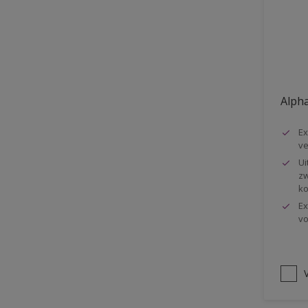
Vloer
Voorbehandeling
Gemakkelijk verwerkbaar
Elastisch
Alpha
Huidvetbestendig
Ex
1 pot systeem
ve
Impregneren
Ui
zw
ko
Ex
vo
V