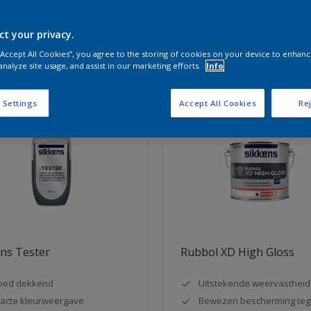
ct your privacy.
aten voor jou
 “Accept All Cookies”, you agree to the storing of cookies on your device to enhanc
analyze site usage, and assist in our marketing efforts.
Info
 Settings
Accept All Cookies
Rej
ns Tester
Rubbol XD High Gloss
oed dekkend
Uitstekende weervastheid
acte kleurweergave
Bewezen bescherming teg