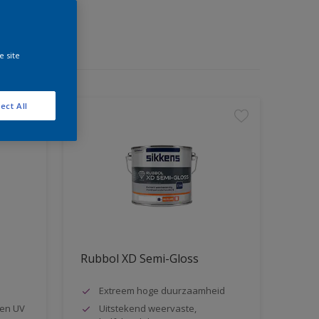
e site
ect All
Rubbol XD Semi-Gloss
Extreem hoge duurzaamheid
en UV
Uitstekend weervaste,