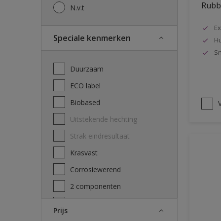
Rubbo
N.v.t
Ex
Speciale kenmerken
Hu
Sn
Duurzaam
ECO label
Biobased
V
Uitstekende hechting
Strak eindresultaat
Krasvast
Corrosiewerend
2 componenten
Decontamineerbaarheid
Prijs
attest