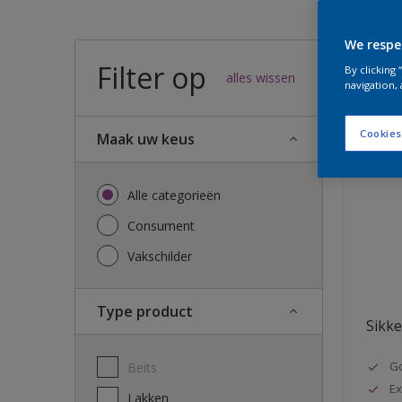
We respe
Filter op
57
result
By clicking
alles wissen
navigation, 
Cookies
Maak uw keus
Alle categorieën
Consument
Vakschilder
Type product
Sikke
G
Beits
Ex
Lakken