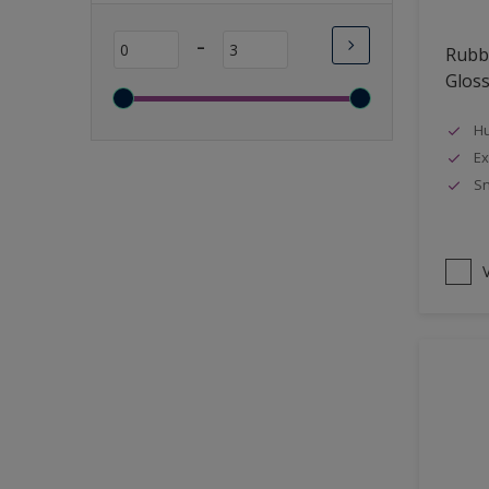
Lange open tijd
-
Rubbo
Wasbaar
Glos
Sneldrogend
Geschikt voor vochtige
Hu
ruimten
Ex
Sn
Transparant
Bacteriebestendig
Beter reinigbaar
V
Damp-open
Winterkwaliteit
Isolerend
Langdurig hoge glans
Metallic
nageisoleerde gevels