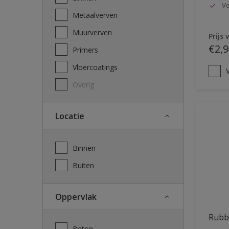
Vo
Metaalverven
Muurverven
Prijs 
€2,9
Primers
Vloercoatings
V
Overig
Locatie
Binnen
Buiten
Oppervlak
Rubb
Beton