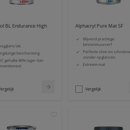
ol BL Endurance High
Alphacryl Pure Mat SF
s
Blijvend prachtige
binnenmuurverf
ogglans lak
Perfecte vloei en schrobva
ngdurige bescherming
zonder opglanzen
C gehalte 80% lager dan
Extreem mat
nventioneel
ergelijk
Vergelijk