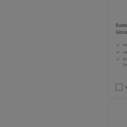
Oplosmiddelvrij
Onderzijde galerijen
Rubb
Huidvet resistent
Glos
Schrobklasse 2
Ho
PU gemodificeerd
La
Hoog rendement
VO
co
Speciale spuitkwaliteit
Chemicalienbestendigheid
Structuur
V
4SO
Carbonatatieremmend
Extreem buitenduurzaam
Schrobklasse 1