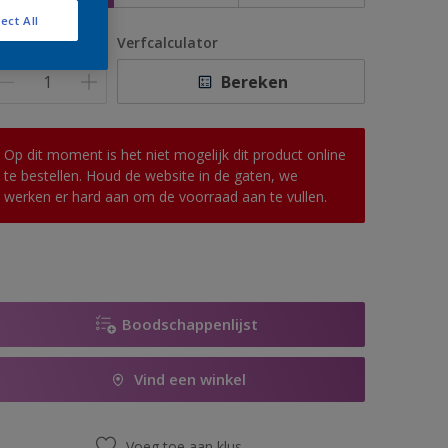
ect All
antal
Verfcalculator
Bereken
Op dit moment is het niet mogelijk dit product online
te bestellen. Houd de website in de gaten, we
werken er hard aan om de voorraad aan te vullen.
Boodschappenlijst
Vind een winkel
Voeg toe aan klus