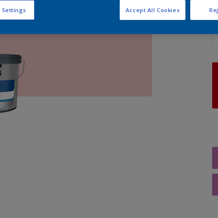
 Settings
Accept All Cookies
Rej
A