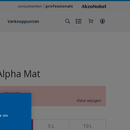
consumenten
professionals
Verkooppunten
Alpha Mat
B2.10.80
Kleur wijzigen
e site
rootte
2,5 L
5 L
10 L