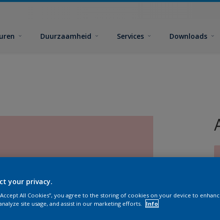
euren
Duurzaamheid
Services
Downloads
ct your privacy.
 “Accept All Cookies”, you agree to the storing of cookies on your device to enhanc
G
analyze site usage, and assist in our marketing efforts.
Info