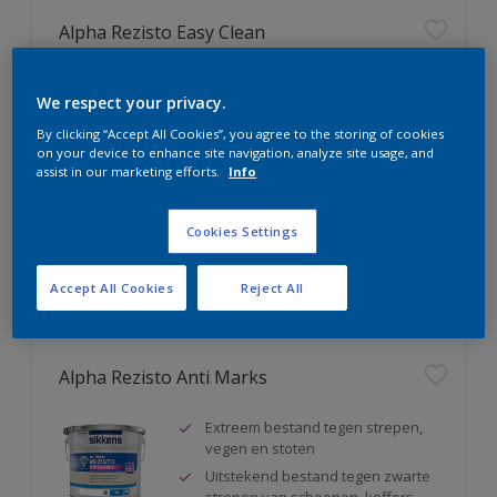
Alpha Rezisto Easy Clean
Ultiem vlekafstotend, makkelijk
We respect your privacy.
reinigbaar
Water-, vuil- en vetafstotend
By clicking “Accept All Cookies”, you agree to the storing of cookies
on your device to enhance site navigation, analyze site usage, and
Extreem schrobvast (klasse 1
assist in our marketing efforts.
Info
volgens DIN EN 13300)
Cookies Settings
Vergelijk
Accept All Cookies
Reject All
Alpha Rezisto Anti Marks
Extreem bestand tegen strepen,
vegen en stoten
Uitstekend bestand tegen zwarte