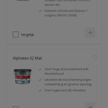
strepen van schoenen, koffers,
tassen etc.
Extreem schrobvast (klasse 1
volgens DIN EN 13300)
Vergelijk
Alphatex IQ Mat
Zeer hoge duurzaamheid mét
kleurbehoud
Uitstekende bescherming tegen
vuilaanhang en groene aanslag
Snel regenvast (45 minuten)