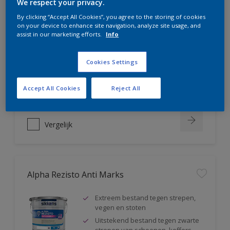
We respect your privacy.
Alpha Rezisto Easy Clean
By clicking “Accept All Cookies”, you agree to the storing of cookies
on your device to enhance site navigation, analyze site usage, and
assist in our marketing efforts.
Info
Ultiem vlekafstotend, makkelijk
reinigbaar
Water-, vuil- en vetafstotend
Cookies Settings
Extreem schrobvast (klasse 1
volgens DIN EN 13300)
Accept All Cookies
Reject All
Vergelijk
Alpha Rezisto Anti Marks
Extreem bestand tegen strepen,
vegen en stoten
Uitstekend bestand tegen zwarte